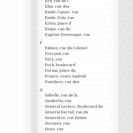
Ecu, rue de l’
Elus, rue des
Emile-Cazier, rue
Emile-Zola, rue
Erlon, place d’
Etape, rue de
Eugène-Desteuque, rue
F
Fabien, rue du Colonel
Ferrand, rue
Féry, rue
Foch, boulevard
Forum, place du
France, cours Anatole
Fuseliers, rue des
G
Gabelle, rue de la
Gambetta, rue
Général Leclerc, Boulevard du
Général Sarrail, rue du
Geneviève, rue Sainte
Geruzez, rue
Goïot, rue