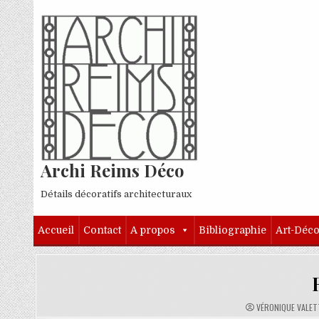
Skip to content
Archi Reims Déco
Détails décoratifs architecturaux
Accueil
Contact
A propos
Bibliographie
Art-Déc
AUTHOR:
VÉRONIQUE VALET