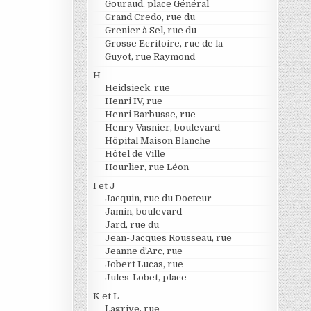
Gouraud, place Général
Grand Credo, rue du
Grenier à Sel, rue du
Grosse Ecritoire, rue de la
Guyot, rue Raymond
H
Heidsieck, rue
Henri IV, rue
Henri Barbusse, rue
Henry Vasnier, boulevard
Hôpital Maison Blanche
Hôtel de Ville
Hourlier, rue Léon
I et J
Jacquin, rue du Docteur
Jamin, boulevard
Jard, rue du
Jean-Jacques Rousseau, rue
Jeanne d’Arc, rue
Jobert Lucas, rue
Jules-Lobet, place
K et L
Lagrive, rue