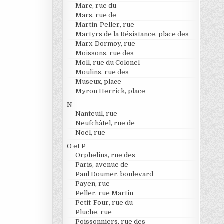
Marc, rue du
Mars, rue de
Martin-Peller, rue
Martyrs de la Résistance, place des
Marx-Dormoy, rue
Moissons, rue des
Moll, rue du Colonel
Moulins, rue des
Museux, place
Myron Herrick, place
N
Nanteuil, rue
Neufchâtel, rue de
Noël, rue
O et P
Orphelins, rue des
Paris, avenue de
Paul Doumer, boulevard
Payen, rue
Peller, rue Martin
Petit-Four, rue du
Pluche, rue
Poissonniers, rue des