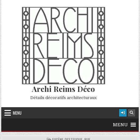
Skip to content
Archi Reims Déco
Détails décoratifs architecturaux
MENU
MENU
POSTED IN
EUGÈNE-DESTEUQUE, RUE