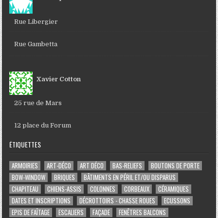
Rue Libergier
Rue Gambetta
Xavier Cotton
25 rue de Mars
12 place du Forum
ÉTIQUETTES
ARMOIRIES
ART-DÉCO
ART DÉCO
BAS-RELIEFS
BOUTONS DE PORTE
BOW-WINDOW
BRIQUES
BÂTIMENTS EN PÉRIL ET/OU DISPARUS
CHAPITEAU
CHIENS-ASSIS
COLONNES
CORBEAUX
CÉRAMIQUES
DATES ET INSCRIPTIONS
DÉCROTTOIRS - CHASSE ROUES
ECUSSONS
EPIS DE FAÎTAGE
ESCALIERS
FAÇADE
FENÊTRES BALCONS