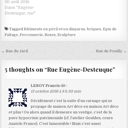
30 août 2016
Dans "Eugène-
Desteuque, rue"
Tagged
Bâtiments en péril et/ou disparus
,
briques
,
Epis de
Faîtage
,
Ferronnerie
,
Roses
,
Sculpture
Navigation de l’article
← Rue du Jard
Rue de Pouilly →
5 thoughts on “
Rue Eugène-Desteuque
”
LEROY Francis
dit :
13 octobre 2016 à 8 h 30 min
Décidément c’est la suite d’un carnage qui se
propage de maison Art déco en maison Art déco
et plus ! Ou alors quand il demeure un vestige, c’est de la
pure hypocrisie patrimoniale (cf. l’atelier Goulden, cours
Anatole France). C’est lamentable ! Mais c’est aussi