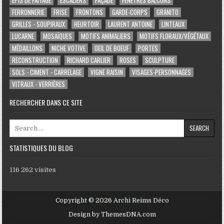
EPIS DE FAÎTAGE
ESCALIERS
FAÇADE
FENÊTRES BALCONS
FERRONNERIE
FRISE
FRONTONS
GARDE-CORPS
GRANITO
GRILLES - SOUPIRAUX
HEURTOIR
LAURENT ANTOINE
LINTEAUX
LUCARNE
MOSAÏQUES
MOTIFS ANIMALIERS
MOTIFS FLORAUX/VÉGÉTAUX
MÉDAILLONS
NICHE VOTIVE
OEIL DE BOEUF
PORTES
RECONSTRUCTION
RICHARD CARLIER
ROSES
SCULPTURE
SOLS - CIMENT - CARRELAGE
VIGNE RAISIN
VISAGES-PERSONNAGES
VITRAUX - VERRIÈRES
RECHERCHER DANS CE SITE
Search for:
STATISTIQUES DU BLOG
116 262 visites
Copyright © 2026 Archi Reims Déco
Design by ThemesDNA.com