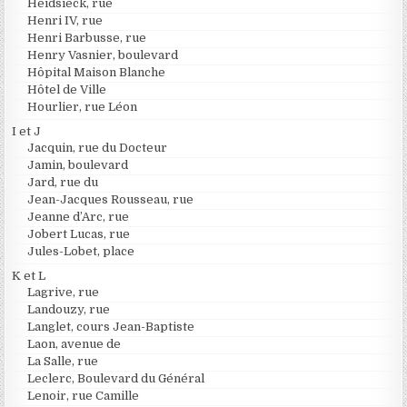
Heidsieck, rue
Henri IV, rue
Henri Barbusse, rue
Henry Vasnier, boulevard
Hôpital Maison Blanche
Hôtel de Ville
Hourlier, rue Léon
I et J
Jacquin, rue du Docteur
Jamin, boulevard
Jard, rue du
Jean-Jacques Rousseau, rue
Jeanne d’Arc, rue
Jobert Lucas, rue
Jules-Lobet, place
K et L
Lagrive, rue
Landouzy, rue
Langlet, cours Jean-Baptiste
Laon, avenue de
La Salle, rue
Leclerc, Boulevard du Général
Lenoir, rue Camille