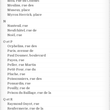
Moll, rue du Colonel
Moulins, rue des
Museux, place
Myron Herrick, place
N
Nanteuil, rue
Neufchâtel, rue de
Noël, rue
O et P
Orphelins, rue des
Paris, avenue de
Paul Doumer, boulevard
Payen, rue
Peller, rue Martin
Petit-Four, rue du
Pluche, rue
Poissonniers, rue des
Ponsardin, rue
Pouilly, rue de
Prison du Baillage, rue de la
Q et R
Raymond Guyot, rue
Renfermerie, rue de la