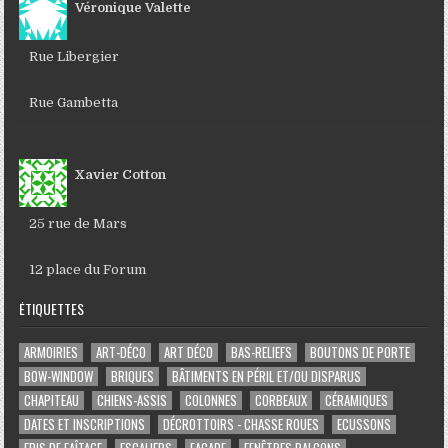
Véronique Valette
Rue Libergier
Rue Gambetta
Xavier Cotton
25 rue de Mars
12 place du Forum
ÉTIQUETTES
ARMOIRIES
ART-DÉCO
ART DÉCO
BAS-RELIEFS
BOUTONS DE PORTE
BOW-WINDOW
BRIQUES
BÂTIMENTS EN PÉRIL ET/OU DISPARUS
CHAPITEAU
CHIENS-ASSIS
COLONNES
CORBEAUX
CÉRAMIQUES
DATES ET INSCRIPTIONS
DÉCROTTOIRS - CHASSE ROUES
ECUSSONS