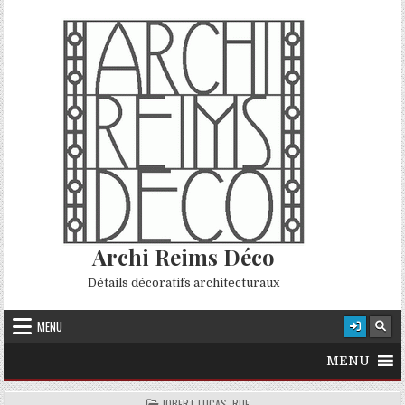
Skip to content
Archi Reims Déco
Détails décoratifs architecturaux
MENU
MENU
POSTED IN
JOBERT LUCAS, RUE