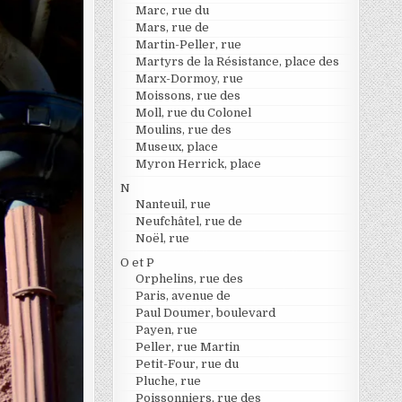
Marc, rue du
Mars, rue de
Martin-Peller, rue
Martyrs de la Résistance, place des
Marx-Dormoy, rue
Moissons, rue des
Moll, rue du Colonel
Moulins, rue des
Museux, place
Myron Herrick, place
N
Nanteuil, rue
Neufchâtel, rue de
Noël, rue
O et P
Orphelins, rue des
Paris, avenue de
Paul Doumer, boulevard
Payen, rue
Peller, rue Martin
Petit-Four, rue du
Pluche, rue
Poissonniers, rue des