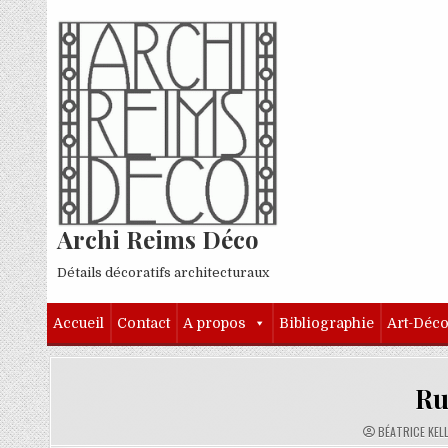
Skip to content
Archi Reims Déco
Détails décoratifs architecturaux
Accueil
Contact
A propos
Bibliographie
Art-Déc
Ru
AUTHOR:
BÉATRICE KEL