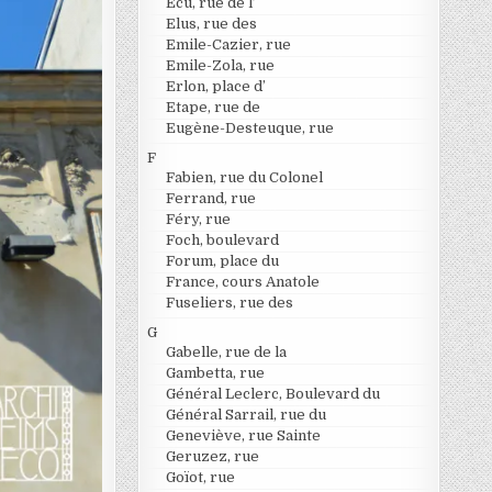
Ecu, rue de l’
Elus, rue des
Emile-Cazier, rue
Emile-Zola, rue
Erlon, place d’
Etape, rue de
Eugène-Desteuque, rue
F
Fabien, rue du Colonel
Ferrand, rue
Féry, rue
Foch, boulevard
Forum, place du
France, cours Anatole
Fuseliers, rue des
G
Gabelle, rue de la
Gambetta, rue
Général Leclerc, Boulevard du
Général Sarrail, rue du
Geneviève, rue Sainte
Geruzez, rue
Goïot, rue