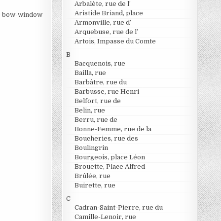
Arbalète, rue de l’
Aristide Briand, place
ec bow-window
Armonville, rue d’
Arquebuse, rue de l’
Artois, Impasse du Comte
B
Bacquenois, rue
Bailla, rue
Barbâtre, rue du
Barbusse, rue Henri
Belfort, rue de
Belin, rue
Berru, rue de
Bonne-Femme, rue de la
Boucheries, rue des
Boulingrin
Bourgeois, place Léon
Brouette, Place Alfred
Brûlée, rue
Buirette, rue
C
Cadran-Saint-Pierre, rue du
Camille-Lenoir, rue