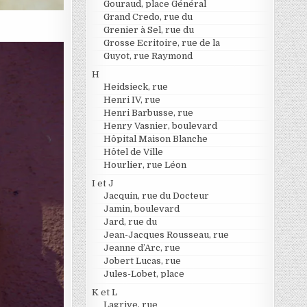
Gouraud, place Général
Grand Credo, rue du
Grenier à Sel, rue du
Grosse Ecritoire, rue de la
Guyot, rue Raymond
H
Heidsieck, rue
Henri IV, rue
Henri Barbusse, rue
Henry Vasnier, boulevard
Hôpital Maison Blanche
Hôtel de Ville
Hourlier, rue Léon
I et J
Jacquin, rue du Docteur
Jamin, boulevard
Jard, rue du
Jean-Jacques Rousseau, rue
Jeanne d’Arc, rue
Jobert Lucas, rue
Jules-Lobet, place
K et L
Lagrive, rue