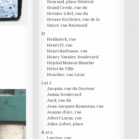
Gouraud, place Général
Grand Credo, rue du
Grenier à Sel, rue du
Grosse Ecritoire, rue de la
Guyot, rue Raymond
H
Heidsieck, rue
Henri IV, rue
Henri Barbusse, rue
Henry Vasnier, boulevard
Hôpital Maison Blanche
Hôtel de Ville
Hourlier, rue Léon
I et J
Jacquin, rue du Docteur
Jamin, boulevard
Jard, rue du
Jean-Jacques Rousseau, rue
Jeanne d’Arc, rue
Jobert Lucas, rue
Jules-Lobet, place
K et L
Lagrive, rue