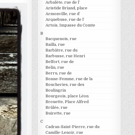
Arbalète, rue de l’
Aristide Briand, place
Armonville, rue d’
Arquebuse, rue de l’
Artois, Impasse du Comte
B
Bacquenois, rue
Bailla, rue
Barbâtre, rue du
Barbusse, rue Henri
Belfort, rue de
Belin, rue
Berru, rue de
Bonne-Femme, rue de la
Boucheries, rue des
Boulingrin
Bourgeois, place Léon
Brouette, Place Alfred
Brûlée, rue
Buirette, rue
C
Cadran-Saint-Pierre, rue du
Camille-Lenoir, rue