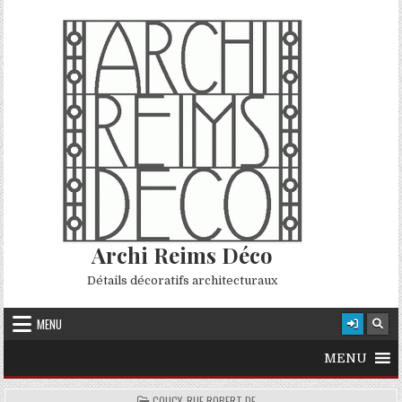
Skip to content
Archi Reims Déco
Détails décoratifs architecturaux
MENU
MENU
POSTED IN
COUCY, RUE ROBERT DE