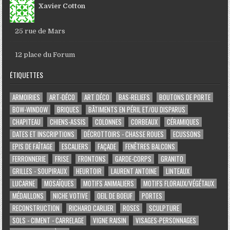
Xavier Cotton
25 rue de Mars
12 place du Forum
ÉTIQUETTES
ARMOIRIES
ART-DÉCO
ART DÉCO
BAS-RELIEFS
BOUTONS DE PORTE
BOW-WINDOW
BRIQUES
BÂTIMENTS EN PÉRIL ET/OU DISPARUS
CHAPITEAU
CHIENS-ASSIS
COLONNES
CORBEAUX
CÉRAMIQUES
DATES ET INSCRIPTIONS
DÉCROTTOIRS - CHASSE ROUES
ECUSSONS
EPIS DE FAÎTAGE
ESCALIERS
FAÇADE
FENÊTRES BALCONS
FERRONNERIE
FRISE
FRONTONS
GARDE-CORPS
GRANITO
GRILLES - SOUPIRAUX
HEURTOIR
LAURENT ANTOINE
LINTEAUX
LUCARNE
MOSAÏQUES
MOTIFS ANIMALIERS
MOTIFS FLORAUX/VÉGÉTAUX
MÉDAILLONS
NICHE VOTIVE
OEIL DE BOEUF
PORTES
RECONSTRUCTION
RICHARD CARLIER
ROSES
SCULPTURE
SOLS - CIMENT - CARRELAGE
VIGNE RAISIN
VISAGES-PERSONNAGES