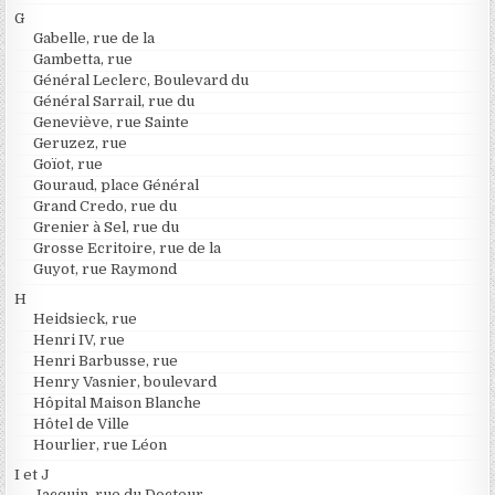
G
Gabelle, rue de la
Gambetta, rue
Général Leclerc, Boulevard du
Général Sarrail, rue du
Geneviève, rue Sainte
Geruzez, rue
Goïot, rue
Gouraud, place Général
Grand Credo, rue du
Grenier à Sel, rue du
Grosse Ecritoire, rue de la
Guyot, rue Raymond
H
Heidsieck, rue
Henri IV, rue
Henri Barbusse, rue
Henry Vasnier, boulevard
Hôpital Maison Blanche
Hôtel de Ville
Hourlier, rue Léon
I et J
Jacquin, rue du Docteur