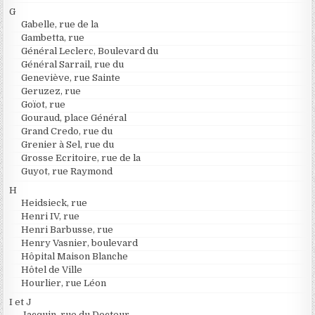
G
Gabelle, rue de la
Gambetta, rue
Général Leclerc, Boulevard du
Général Sarrail, rue du
Geneviève, rue Sainte
Geruzez, rue
Goïot, rue
Gouraud, place Général
Grand Credo, rue du
Grenier à Sel, rue du
Grosse Ecritoire, rue de la
Guyot, rue Raymond
H
Heidsieck, rue
Henri IV, rue
Henri Barbusse, rue
Henry Vasnier, boulevard
Hôpital Maison Blanche
Hôtel de Ville
Hourlier, rue Léon
I et J
Jacquin, rue du Docteur