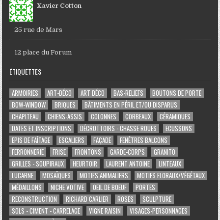
Xavier Cotton
25 rue de Mars
12 place du Forum
ÉTIQUETTES
ARMOIRIES
ART-DÉCO
ART DÉCO
BAS-RELIEFS
BOUTONS DE PORTE
BOW-WINDOW
BRIQUES
BÂTIMENTS EN PÉRIL ET/OU DISPARUS
CHAPITEAU
CHIENS-ASSIS
COLONNES
CORBEAUX
CÉRAMIQUES
DATES ET INSCRIPTIONS
DÉCROTTOIRS - CHASSE ROUES
ECUSSONS
EPIS DE FAÎTAGE
ESCALIERS
FAÇADE
FENÊTRES BALCONS
FERRONNERIE
FRISE
FRONTONS
GARDE-CORPS
GRANITO
GRILLES - SOUPIRAUX
HEURTOIR
LAURENT ANTOINE
LINTEAUX
LUCARNE
MOSAÏQUES
MOTIFS ANIMALIERS
MOTIFS FLORAUX/VÉGÉTAUX
MÉDAILLONS
NICHE VOTIVE
OEIL DE BOEUF
PORTES
RECONSTRUCTION
RICHARD CARLIER
ROSES
SCULPTURE
SOLS - CIMENT - CARRELAGE
VIGNE RAISIN
VISAGES-PERSONNAGES