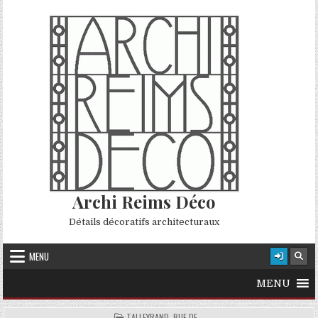
Skip to content
Archi Reims Déco
Détails décoratifs architecturaux
MENU
MENU
POSTED IN
TALLEYRAND, RUE DE