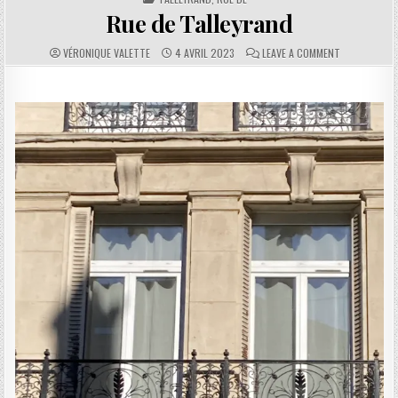
Rue de Talleyrand
AUTHOR:
PUBLISHED DATE:
COMMENTS:
ON RUE DE T
VÉRONIQUE VALETTE
4 AVRIL 2023
LEAVE A COMMENT