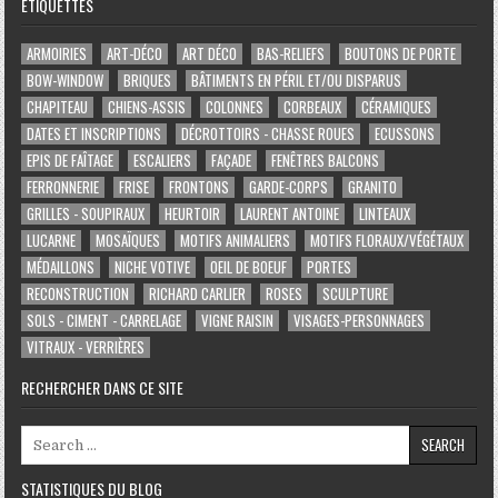
ÉTIQUETTES
ARMOIRIES
ART-DÉCO
ART DÉCO
BAS-RELIEFS
BOUTONS DE PORTE
BOW-WINDOW
BRIQUES
BÂTIMENTS EN PÉRIL ET/OU DISPARUS
CHAPITEAU
CHIENS-ASSIS
COLONNES
CORBEAUX
CÉRAMIQUES
DATES ET INSCRIPTIONS
DÉCROTTOIRS - CHASSE ROUES
ECUSSONS
EPIS DE FAÎTAGE
ESCALIERS
FAÇADE
FENÊTRES BALCONS
FERRONNERIE
FRISE
FRONTONS
GARDE-CORPS
GRANITO
GRILLES - SOUPIRAUX
HEURTOIR
LAURENT ANTOINE
LINTEAUX
LUCARNE
MOSAÏQUES
MOTIFS ANIMALIERS
MOTIFS FLORAUX/VÉGÉTAUX
MÉDAILLONS
NICHE VOTIVE
OEIL DE BOEUF
PORTES
RECONSTRUCTION
RICHARD CARLIER
ROSES
SCULPTURE
SOLS - CIMENT - CARRELAGE
VIGNE RAISIN
VISAGES-PERSONNAGES
VITRAUX - VERRIÈRES
RECHERCHER DANS CE SITE
Search for:
STATISTIQUES DU BLOG