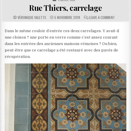
Rue Thiers, carrelage
AUTHOR:
PUBLISHED DATE:
COMMENTS:
ON RUE TH
VÉRONIQUE VALETTE
5 NOVEMBRE 2019
LEAVE A COMMENT
Dans le même couloir d’entrée ces deux carrelages. Y avait-il
une cloison ? une porte en verre comme c’est assez courant
dans les entrées des anciennes maisons rémoises ? Ou bien,
peut-être que ce carrelage a été restauré avec des pavés de
récupération.