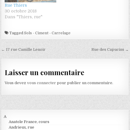
Rue Thiers
30 octobre 2018
Dans "Thiers, rue"
Tagged
Sols - Ciment - Carrelage
Navigation de l’article
← 17 rue Camille Lenoir
Rue des Capucins →
Laisser un commentaire
Vous devez
vous connecter
pour publier un commentaire.
A
Anatole France, cours
Andrieux, rue