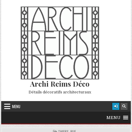
Skip to content
Archi Reims Déco
Détails décoratifs architecturaux
MENU
MENU
POSTED IN
THIERS, RUE