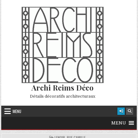
Skip to content
Archi Reims Déco
Détails décoratifs architecturaux
MENU
MENU
POSTED IN
LENOIR, RUE CAMILLE