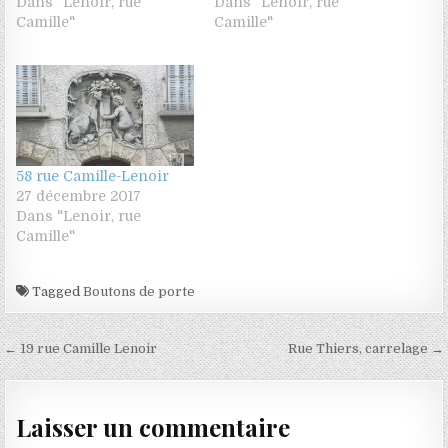
Dans "Lenoir, rue
Dans "Lenoir, rue
Camille"
Camille"
58 rue Camille-Lenoir
27 décembre 2017
Dans "Lenoir, rue
Camille"
Tagged
Boutons de porte
Navigation de l’article
← 19 rue Camille Lenoir
Rue Thiers, carrelage →
Laisser un commentaire