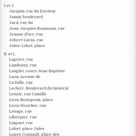
I et J
Jacquin, rue du Docteur
Jamin, boulevard
Jard, rue du
Jean-Jacques Rousseau, rue
Jeanne d’Arc, rue
Jobert Lucas, rue
Jules-Lobet, place
K et L
Lagrive, rue
Landouzy, rue
Langlet, cours Jean-Baptiste
Laon, avenue de
La Salle, rue
Leclerc, Boulevard du Général
Lenoir, rue Camille
Léon-Bourgeois, place
Léon-Hourlier, rue
Lesage, rue
Libergier, rue
Linguet, rue
Lobet, place Jules
Loges Coquault, place des