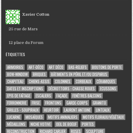
Xavier Cotton
25 rue de Mars
12 place du Forum
ÉTIQUETTES
ARMOIRIES
ART-DÉCO
ART DÉCO
BAS-RELIEFS
BOUTONS DE PORTE
BOW-WINDOW
BRIQUES
BÂTIMENTS EN PÉRIL ET/OU DISPARUS
CHAPITEAU
CHIENS-ASSIS
COLONNES
CORBEAUX
CÉRAMIQUES
DATES ET INSCRIPTIONS
DÉCROTTOIRS - CHASSE ROUES
ECUSSONS
EPIS DE FAÎTAGE
ESCALIERS
FAÇADE
FENÊTRES BALCONS
FERRONNERIE
FRISE
FRONTONS
GARDE-CORPS
GRANITO
GRILLES - SOUPIRAUX
HEURTOIR
LAURENT ANTOINE
LINTEAUX
LUCARNE
MOSAÏQUES
MOTIFS ANIMALIERS
MOTIFS FLORAUX/VÉGÉTAUX
MÉDAILLONS
NICHE VOTIVE
OEIL DE BOEUF
PORTES
RECONSTRUCTION
RICHARD CARLIER
ROSES
SCULPTURE