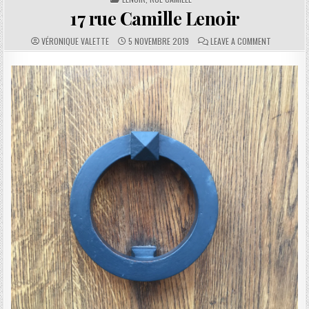
17 rue Camille Lenoir
AUTHOR:
PUBLISHED DATE:
COMMENTS:
ON 17 RUE 
VÉRONIQUE VALETTE
5 NOVEMBRE 2019
LEAVE A COMMENT