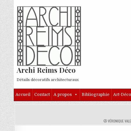
Skip to content
Archi Reims Déco
Détails décoratifs architecturaux
Accueil
Contact
A propos
Bibliographie
Art-Déc
AUTHOR:
VÉRONIQUE VAL