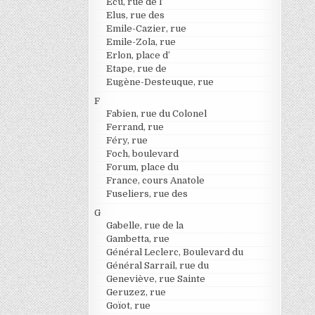
Ecu, rue de l’
Elus, rue des
Emile-Cazier, rue
Emile-Zola, rue
Erlon, place d’
Etape, rue de
Eugène-Desteuque, rue
F
Fabien, rue du Colonel
Ferrand, rue
Féry, rue
Foch, boulevard
Forum, place du
France, cours Anatole
Fuseliers, rue des
G
Gabelle, rue de la
Gambetta, rue
Général Leclerc, Boulevard du
Général Sarrail, rue du
Geneviève, rue Sainte
Geruzez, rue
Goïot, rue