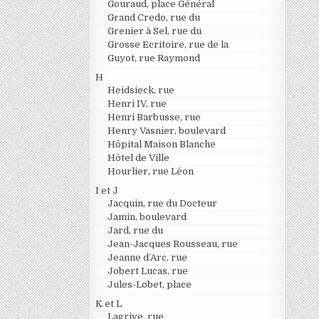
Gouraud, place Général
Grand Credo, rue du
Grenier à Sel, rue du
Grosse Ecritoire, rue de la
Guyot, rue Raymond
H
Heidsieck, rue
Henri IV, rue
Henri Barbusse, rue
Henry Vasnier, boulevard
Hôpital Maison Blanche
Hôtel de Ville
Hourlier, rue Léon
I et J
Jacquin, rue du Docteur
Jamin, boulevard
Jard, rue du
Jean-Jacques Rousseau, rue
Jeanne d’Arc, rue
Jobert Lucas, rue
Jules-Lobet, place
K et L
Lagrive, rue