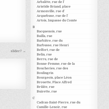
Arbalète, rue de l’
Aristide Briand, place
Armonville, rue d’
Arquebuse, rue de l’
Artois, Impasse du Comte
B
Bacquenois, rue
Bailla, rue
Barbâtre, rue du
Barbusse, rue Henri
Belfort, rue de
slider7 →
Belin, rue
Berru, rue de
Bonne-Femme, rue de la
Boucheries, rue des
Boulingrin
Bourgeois, place Léon
Brouette, Place Alfred
Brûlée, rue
Buirette, rue
C
Cadran-Saint-Pierre, rue du
Camille-Lenoir, rue