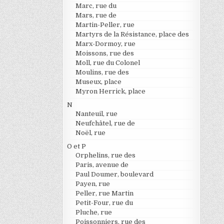
Marc, rue du
Mars, rue de
Martin-Peller, rue
Martyrs de la Résistance, place des
Marx-Dormoy, rue
Moissons, rue des
Moll, rue du Colonel
Moulins, rue des
Museux, place
Myron Herrick, place
N
Nanteuil, rue
Neufchâtel, rue de
Noël, rue
O et P
Orphelins, rue des
Paris, avenue de
Paul Doumer, boulevard
Payen, rue
Peller, rue Martin
Petit-Four, rue du
Pluche, rue
Poissonniers, rue des