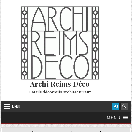
Skip to content
Archi Reims Déco
Détails décoratifs architecturaux
MENU
MENU