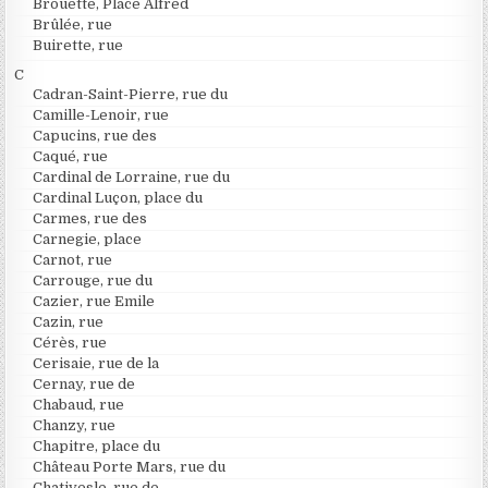
Brouette, Place Alfred
Brûlée, rue
Buirette, rue
C
Cadran-Saint-Pierre, rue du
Camille-Lenoir, rue
Capucins, rue des
Caqué, rue
Cardinal de Lorraine, rue du
Cardinal Luçon, place du
Carmes, rue des
Carnegie, place
Carnot, rue
Carrouge, rue du
Cazier, rue Emile
Cazin, rue
Cérès, rue
Cerisaie, rue de la
Cernay, rue de
Chabaud, rue
Chanzy, rue
Chapitre, place du
Château Porte Mars, rue du
Chativesle, rue de