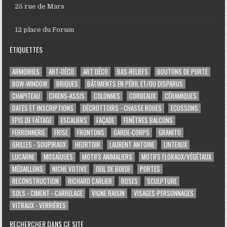
25 rue de Mars
12 place du Forum
ÉTIQUETTES
ARMOIRIES
ART-DÉCO
ART DÉCO
BAS-RELIEFS
BOUTONS DE PORTE
BOW-WINDOW
BRIQUES
BÂTIMENTS EN PÉRIL ET/OU DISPARUS
CHAPITEAU
CHIENS-ASSIS
COLONNES
CORBEAUX
CÉRAMIQUES
DATES ET INSCRIPTIONS
DÉCROTTOIRS - CHASSE ROUES
ECUSSONS
EPIS DE FAÎTAGE
ESCALIERS
FAÇADE
FENÊTRES BALCONS
FERRONNERIE
FRISE
FRONTONS
GARDE-CORPS
GRANITO
GRILLES - SOUPIRAUX
HEURTOIR
LAURENT ANTOINE
LINTEAUX
LUCARNE
MOSAÏQUES
MOTIFS ANIMALIERS
MOTIFS FLORAUX/VÉGÉTAUX
MÉDAILLONS
NICHE VOTIVE
OEIL DE BOEUF
PORTES
RECONSTRUCTION
RICHARD CARLIER
ROSES
SCULPTURE
SOLS - CIMENT - CARRELAGE
VIGNE RAISIN
VISAGES-PERSONNAGES
VITRAUX - VERRIÈRES
RECHERCHER DANS CE SITE