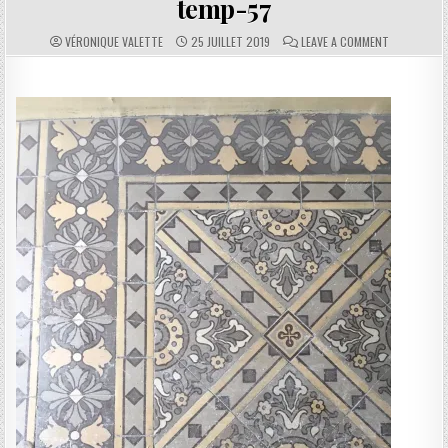
temp-57
AUTHOR:
PUBLISHED DATE:
COMMENTS:
ON TEMP-57
VÉRONIQUE VALETTE
25 JUILLET 2019
LEAVE A COMMENT