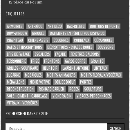
12 place du Forum
ÉTIQUETTES
ARMOIRIES
ART-DÉCO
ART DÉCO
BAS-RELIEFS
BOUTONS DE PORTE
BOW-WINDOW
BRIQUES
BÂTIMENTS EN PÉRIL ET/OU DISPARUS
CHAPITEAU
CHIENS-ASSIS
COLONNES
CORBEAUX
CÉRAMIQUES
DATES ET INSCRIPTIONS
DÉCROTTOIRS - CHASSE ROUES
ECUSSONS
EPIS DE FAÎTAGE
ESCALIERS
FAÇADE
FENÊTRES BALCONS
FERRONNERIE
FRISE
FRONTONS
GARDE-CORPS
GRANITO
GRILLES - SOUPIRAUX
HEURTOIR
LAURENT ANTOINE
LINTEAUX
LUCARNE
MOSAÏQUES
MOTIFS ANIMALIERS
MOTIFS FLORAUX/VÉGÉTAUX
MÉDAILLONS
NICHE VOTIVE
OEIL DE BOEUF
PORTES
RECONSTRUCTION
RICHARD CARLIER
ROSES
SCULPTURE
SOLS - CIMENT - CARRELAGE
VIGNE RAISIN
VISAGES-PERSONNAGES
VITRAUX - VERRIÈRES
RECHERCHER DANS CE SITE
Search for: