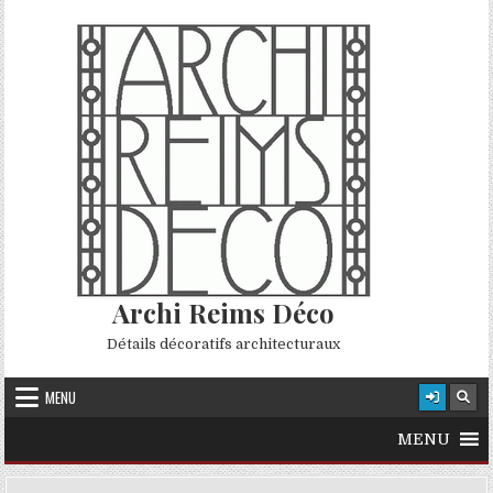
Skip to content
Archi Reims Déco
Détails décoratifs architecturaux
MENU
MENU