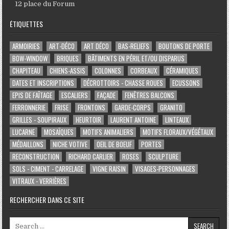
12 place du Forum
ÉTIQUETTES
ARMOIRIES
ART-DÉCO
ART DÉCO
BAS-RELIEFS
BOUTONS DE PORTE
BOW-WINDOW
BRIQUES
BÂTIMENTS EN PÉRIL ET/OU DISPARUS
CHAPITEAU
CHIENS-ASSIS
COLONNES
CORBEAUX
CÉRAMIQUES
DATES ET INSCRIPTIONS
DÉCROTTOIRS - CHASSE ROUES
ECUSSONS
EPIS DE FAÎTAGE
ESCALIERS
FAÇADE
FENÊTRES BALCONS
FERRONNERIE
FRISE
FRONTONS
GARDE-CORPS
GRANITO
GRILLES - SOUPIRAUX
HEURTOIR
LAURENT ANTOINE
LINTEAUX
LUCARNE
MOSAÏQUES
MOTIFS ANIMALIERS
MOTIFS FLORAUX/VÉGÉTAUX
MÉDAILLONS
NICHE VOTIVE
OEIL DE BOEUF
PORTES
RECONSTRUCTION
RICHARD CARLIER
ROSES
SCULPTURE
SOLS - CIMENT - CARRELAGE
VIGNE RAISIN
VISAGES-PERSONNAGES
VITRAUX - VERRIÈRES
RECHERCHER DANS CE SITE
Search for: