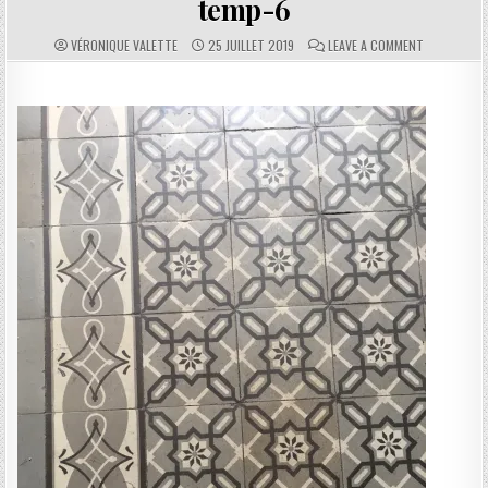
temp-6
AUTHOR:
PUBLISHED DATE:
COMMENTS:
ON TEMP-6
VÉRONIQUE VALETTE
25 JUILLET 2019
LEAVE A COMMENT