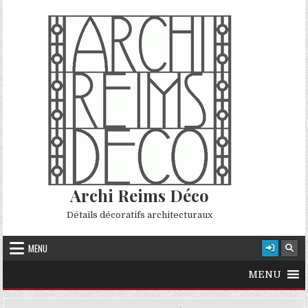
Skip to content
Archi Reims Déco
Détails décoratifs architecturaux
MENU
MENU