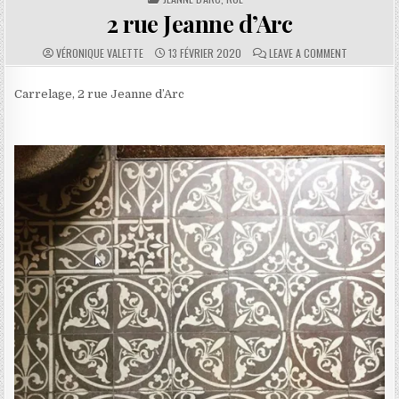
2 rue Jeanne d’Arc
AUTHOR:
PUBLISHED DATE:
COMMENTS:
ON 2 RUE J
VÉRONIQUE VALETTE
13 FÉVRIER 2020
LEAVE A COMMENT
Carrelage, 2 rue Jeanne d’Arc