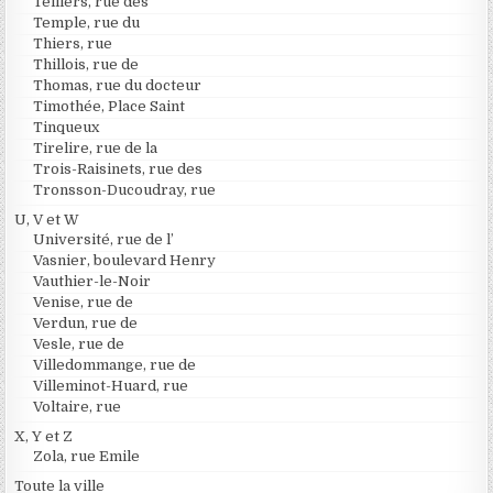
Telliers, rue des
Temple, rue du
Thiers, rue
Thillois, rue de
Thomas, rue du docteur
Timothée, Place Saint
Tinqueux
Tirelire, rue de la
Trois-Raisinets, rue des
Tronsson-Ducoudray, rue
U, V et W
Université, rue de l’
Vasnier, boulevard Henry
Vauthier-le-Noir
Venise, rue de
Verdun, rue de
Vesle, rue de
Villedommange, rue de
Villeminot-Huard, rue
Voltaire, rue
X, Y et Z
Zola, rue Emile
Toute la ville