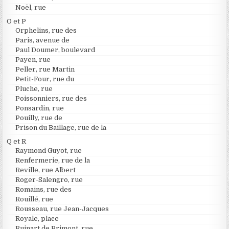
Noël, rue
O et P
Orphelins, rue des
Paris, avenue de
Paul Doumer, boulevard
Payen, rue
Peller, rue Martin
Petit-Four, rue du
Pluche, rue
Poissonniers, rue des
Ponsardin, rue
Pouilly, rue de
Prison du Baillage, rue de la
Q et R
Raymond Guyot, rue
Renfermerie, rue de la
Reville, rue Albert
Roger-Salengro, rue
Romains, rue des
Rouillé, rue
Rousseau, rue Jean-Jacques
Royale, place
Ruinart de Brimont, rue