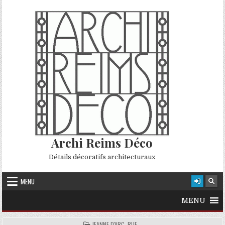
Skip to content
Archi Reims Déco
Détails décoratifs architecturaux
MENU
MENU
POSTED IN
JEANNE D'ARC, RUE