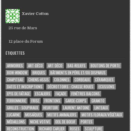
Xavier Cotton
25 rue de Mars
12 place du Forum
ÉTIQUETTES
ARMOIRIES
ART-DÉCO
ART DÉCO
BAS-RELIEFS
BOUTONS DE PORTE
BOW-WINDOW
BRIQUES
BÂTIMENTS EN PÉRIL ET/OU DISPARUS
CHAPITEAU
CHIENS-ASSIS
COLONNES
CORBEAUX
CÉRAMIQUES
DATES ET INSCRIPTIONS
DÉCROTTOIRS - CHASSE ROUES
ECUSSONS
EPIS DE FAÎTAGE
ESCALIERS
FAÇADE
FENÊTRES BALCONS
FERRONNERIE
FRISE
FRONTONS
GARDE-CORPS
GRANITO
GRILLES - SOUPIRAUX
HEURTOIR
LAURENT ANTOINE
LINTEAUX
LUCARNE
MOSAÏQUES
MOTIFS ANIMALIERS
MOTIFS FLORAUX/VÉGÉTAUX
MÉDAILLONS
NICHE VOTIVE
OEIL DE BOEUF
PORTES
RECONSTRUCTION
RICHARD CARLIER
ROSES
SCULPTURE