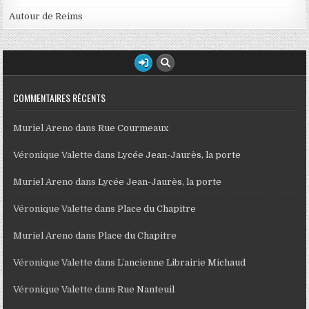
Autour de Reims
COMMENTAIRES RÉCENTS
Muriel Areno
dans
Rue Courmeaux
Véronique Valette
dans
Lycée Jean-Jaurès, la porte
Muriel Areno
dans
Lycée Jean-Jaurès, la porte
Véronique Valette
dans
Place du Chapitre
Muriel Areno
dans
Place du Chapitre
Véronique Valette
dans
L’ancienne Librairie Michaud
Véronique Valette
dans
Rue Nanteuil