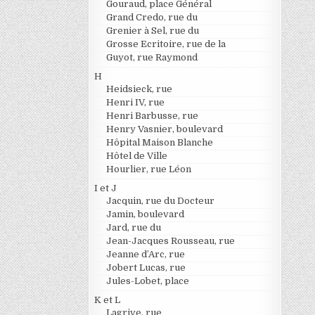
Gouraud, place Général
Grand Credo, rue du
Grenier à Sel, rue du
Grosse Ecritoire, rue de la
Guyot, rue Raymond
H
Heidsieck, rue
Henri IV, rue
Henri Barbusse, rue
Henry Vasnier, boulevard
Hôpital Maison Blanche
Hôtel de Ville
Hourlier, rue Léon
I et J
Jacquin, rue du Docteur
Jamin, boulevard
Jard, rue du
Jean-Jacques Rousseau, rue
Jeanne d’Arc, rue
Jobert Lucas, rue
Jules-Lobet, place
K et L
Lagrive, rue