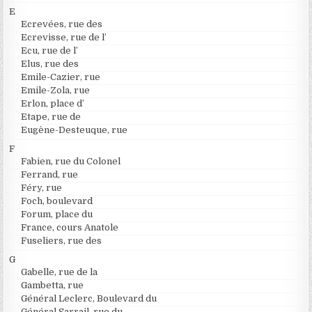
E
Ecrevées, rue des
Ecrevisse, rue de l’
Ecu, rue de l’
Elus, rue des
Emile-Cazier, rue
Emile-Zola, rue
Erlon, place d’
Etape, rue de
Eugène-Desteuque, rue
F
Fabien, rue du Colonel
Ferrand, rue
Féry, rue
Foch, boulevard
Forum, place du
France, cours Anatole
Fuseliers, rue des
G
Gabelle, rue de la
Gambetta, rue
Général Leclerc, Boulevard du
Général Sarrail, rue du