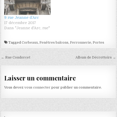
9 rue Jeanne d’Arc
17 décembre 2017
Dans "Jeanne d'Arc, rue"
Tagged
Corbeaux
,
Fenêtres balcons
,
Ferronnerie
,
Portes
Navigation de l’article
← Rue Condorcet
Album de Décrottoirs →
Laisser un commentaire
Vous devez
vous connecter
pour publier un commentaire.