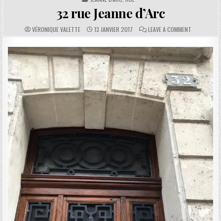
32 rue Jeanne d’Arc
AUTHOR:
PUBLISHED DATE:
COMMENTS:
ON 32 RUE J
VÉRONIQUE VALETTE
13 JANVIER 2017
LEAVE A COMMENT