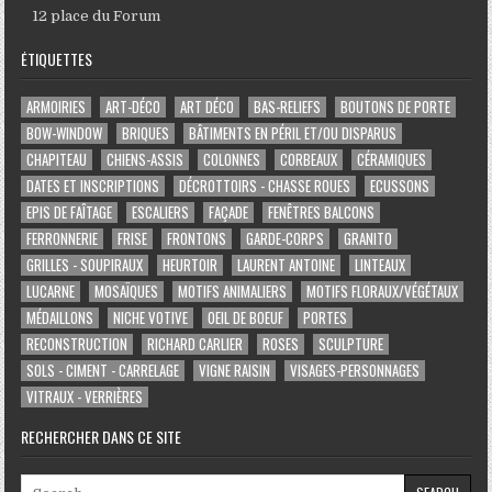
12 place du Forum
ÉTIQUETTES
ARMOIRIES
ART-DÉCO
ART DÉCO
BAS-RELIEFS
BOUTONS DE PORTE
BOW-WINDOW
BRIQUES
BÂTIMENTS EN PÉRIL ET/OU DISPARUS
CHAPITEAU
CHIENS-ASSIS
COLONNES
CORBEAUX
CÉRAMIQUES
DATES ET INSCRIPTIONS
DÉCROTTOIRS - CHASSE ROUES
ECUSSONS
EPIS DE FAÎTAGE
ESCALIERS
FAÇADE
FENÊTRES BALCONS
FERRONNERIE
FRISE
FRONTONS
GARDE-CORPS
GRANITO
GRILLES - SOUPIRAUX
HEURTOIR
LAURENT ANTOINE
LINTEAUX
LUCARNE
MOSAÏQUES
MOTIFS ANIMALIERS
MOTIFS FLORAUX/VÉGÉTAUX
MÉDAILLONS
NICHE VOTIVE
OEIL DE BOEUF
PORTES
RECONSTRUCTION
RICHARD CARLIER
ROSES
SCULPTURE
SOLS - CIMENT - CARRELAGE
VIGNE RAISIN
VISAGES-PERSONNAGES
VITRAUX - VERRIÈRES
RECHERCHER DANS CE SITE
Search for: