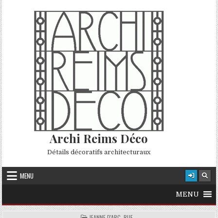
Skip to content
Archi Reims Déco
Détails décoratifs architecturaux
MENU
MENU
POSTED IN
JEANNE D'ARC, RUE