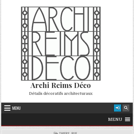
Skip to content
Archi Reims Déco
Détails décoratifs architecturaux
MENU
MENU
POSTED IN
THIERS, RUE