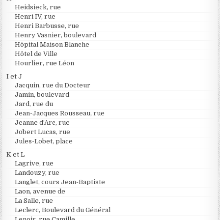
Heidsieck, rue
Henri IV, rue
Henri Barbusse, rue
Henry Vasnier, boulevard
Hôpital Maison Blanche
Hôtel de Ville
Hourlier, rue Léon
I et J
Jacquin, rue du Docteur
Jamin, boulevard
Jard, rue du
Jean-Jacques Rousseau, rue
Jeanne d’Arc, rue
Jobert Lucas, rue
Jules-Lobet, place
K et L
Lagrive, rue
Landouzy, rue
Langlet, cours Jean-Baptiste
Laon, avenue de
La Salle, rue
Leclerc, Boulevard du Général
Lenoir, rue Camille