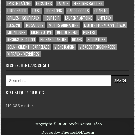
EPIS DE FAÎTAGE
ESCALIERS
FAÇADE
FENÊTRES BALCONS
FERRONNERIE
FRISE
FRONTONS
GARDE-CORPS
GRANITO
GRILLES - SOUPIRAUX
HEURTOIR
LAURENT ANTOINE
LINTEAUX
LUCARNE
MOSAÏQUES
MOTIFS ANIMALIERS
MOTIFS FLORAUX/VÉGÉTAUX
MÉDAILLONS
NICHE VOTIVE
OEIL DE BOEUF
PORTES
RECONSTRUCTION
RICHARD CARLIER
ROSES
SCULPTURE
SOLS - CIMENT - CARRELAGE
VIGNE RAISIN
VISAGES-PERSONNAGES
VITRAUX - VERRIÈRES
RECHERCHER DANS CE SITE
Search for:
STATISTIQUES DU BLOG
116 298 visites
Copyright © 2026 Archi Reims Déco
Design by ThemesDNA.com