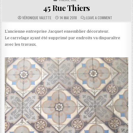
45 Rue Thiers
AUTHOR:
PUBLISHED DATE:
COMMENTS:
ON 45 RUE TH
VÉRONIQUE VALETTE
14 MAI 2018
LEAVE A COMMENT
L’ancienne entreprise Jacquet ensemblier décorateur.
Le carrelage ayant été supprimé par endroits va disparaître
avec les travaux.