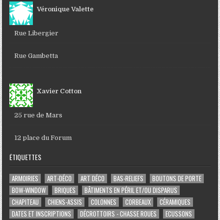
Véronique Valette
Rue Libergier
Rue Gambetta
Xavier Cotton
25 rue de Mars
12 place du Forum
ÉTIQUETTES
ARMOIRIES
ART-DÉCO
ART DÉCO
BAS-RELIEFS
BOUTONS DE PORTE
BOW-WINDOW
BRIQUES
BÂTIMENTS EN PÉRIL ET/OU DISPARUS
CHAPITEAU
CHIENS-ASSIS
COLONNES
CORBEAUX
CÉRAMIQUES
DATES ET INSCRIPTIONS
DÉCROTTOIRS - CHASSE ROUES
ECUSSONS