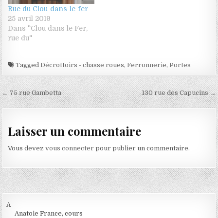
Rue du Clou-dans-le-fer
25 avril 2019
Dans "Clou dans le Fer,
rue du"
Tagged
Décrottoirs - chasse roues
,
Ferronnerie
,
Portes
Navigation de l’article
← 75 rue Gambetta
130 rue des Capucins →
Laisser un commentaire
Vous devez
vous connecter
pour publier un commentaire.
A
Anatole France, cours