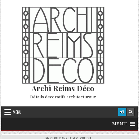
Skip to content
Archi Reims Déco
Détails décoratifs architecturaux
MENU
MENU
POSTED IN
CLOU DANS LE FER, RUE DU