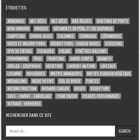
ÉTIQUETTES
ARMOIRIES
ART-DÉCO
ART DÉCO
BAS-RELIEFS
BOUTONS DE PORTE
BOW-WINDOW
BRIQUES
BÂTIMENTS EN PÉRIL ET/OU DISPARUS
CHAPITEAU
CHIENS-ASSIS
COLONNES
CORBEAUX
CÉRAMIQUES
DATES ET INSCRIPTIONS
DÉCROTTOIRS - CHASSE ROUES
ECUSSONS
EPIS DE FAÎTAGE
ESCALIERS
FAÇADE
FENÊTRES BALCONS
FERRONNERIE
FRISE
FRONTONS
GARDE-CORPS
GRANITO
GRILLES - SOUPIRAUX
HEURTOIR
LAURENT ANTOINE
LINTEAUX
LUCARNE
MOSAÏQUES
MOTIFS ANIMALIERS
MOTIFS FLORAUX/VÉGÉTAUX
MÉDAILLONS
NICHE VOTIVE
OEIL DE BOEUF
PORTES
RECONSTRUCTION
RICHARD CARLIER
ROSES
SCULPTURE
SOLS - CIMENT - CARRELAGE
VIGNE RAISIN
VISAGES-PERSONNAGES
VITRAUX - VERRIÈRES
RECHERCHER DANS CE SITE
Search for: