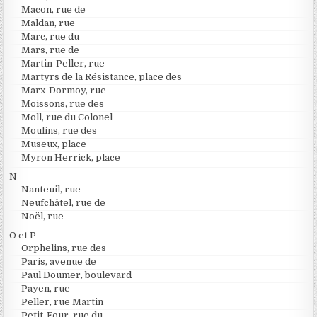
Macon, rue de
Maldan, rue
Marc, rue du
Mars, rue de
Martin-Peller, rue
Martyrs de la Résistance, place des
Marx-Dormoy, rue
Moissons, rue des
Moll, rue du Colonel
Moulins, rue des
Museux, place
Myron Herrick, place
N
Nanteuil, rue
Neufchâtel, rue de
Noël, rue
O et P
Orphelins, rue des
Paris, avenue de
Paul Doumer, boulevard
Payen, rue
Peller, rue Martin
Petit-Four, rue du