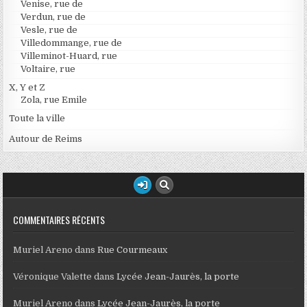
Venise, rue de
Verdun, rue de
Vesle, rue de
Villedommange, rue de
Villeminot-Huard, rue
Voltaire, rue
X, Y et Z
Zola, rue Emile
Toute la ville
Autour de Reims
COMMENTAIRES RÉCENTS
Muriel Areno
dans
Rue Courmeaux
Véronique Valette
dans
Lycée Jean-Jaurès, la porte
Muriel Areno
dans
Lycée Jean-Jaurès, la porte