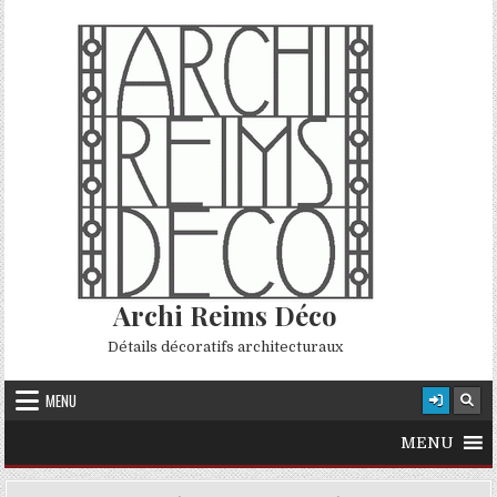
Skip to content
Archi Reims Déco
Détails décoratifs architecturaux
MENU
MENU