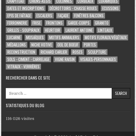
CHAPITEAU
CHIENS-ASSIS
COLONNES
CORBEAUX
CÉRAMIQUES
DATES ET INSCRIPTIONS
DÉCROTTOIRS - CHASSE ROUES
ECUSSONS
EPIS DE FAÎTAGE
ESCALIERS
FAÇADE
FENÊTRES BALCONS
FERRONNERIE
FRISE
FRONTONS
GARDE-CORPS
GRANITO
GRILLES - SOUPIRAUX
HEURTOIR
LAURENT ANTOINE
LINTEAUX
LUCARNE
MOSAÏQUES
MOTIFS ANIMALIERS
MOTIFS FLORAUX/VÉGÉTAUX
MÉDAILLONS
NICHE VOTIVE
OEIL DE BOEUF
PORTES
RECONSTRUCTION
RICHARD CARLIER
ROSES
SCULPTURE
SOLS - CIMENT - CARRELAGE
VIGNE RAISIN
VISAGES-PERSONNAGES
VITRAUX - VERRIÈRES
RECHERCHER DANS CE SITE
Search for:
STATISTIQUES DU BLOG
116 026 visites