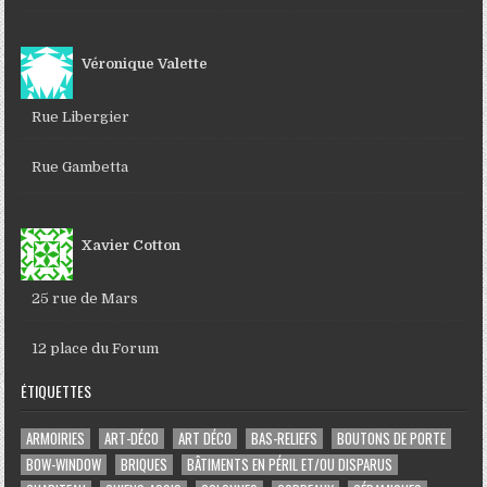
Véronique Valette
Rue Libergier
Rue Gambetta
Xavier Cotton
25 rue de Mars
12 place du Forum
ÉTIQUETTES
ARMOIRIES
ART-DÉCO
ART DÉCO
BAS-RELIEFS
BOUTONS DE PORTE
BOW-WINDOW
BRIQUES
BÂTIMENTS EN PÉRIL ET/OU DISPARUS