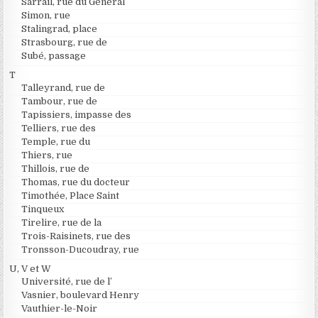
Sarrail, rue du Général
Simon, rue
Stalingrad, place
Strasbourg, rue de
Subé, passage
T
Talleyrand, rue de
Tambour, rue de
Tapissiers, impasse des
Telliers, rue des
Temple, rue du
Thiers, rue
Thillois, rue de
Thomas, rue du docteur
Timothée, Place Saint
Tinqueux
Tirelire, rue de la
Trois-Raisinets, rue des
Tronsson-Ducoudray, rue
U, V et W
Université, rue de l’
Vasnier, boulevard Henry
Vauthier-le-Noir