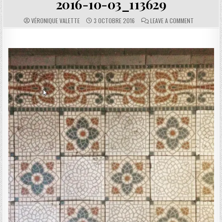
2016-10-03_113629
AUTHOR:
PUBLISHED DATE:
COMMENTS:
ON 2016-10
VÉRONIQUE VALETTE
3 OCTOBRE 2016
LEAVE A COMMENT