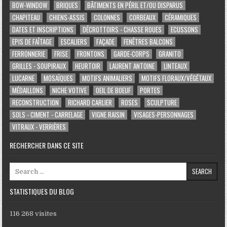
BOW-WINDOW
BRIQUES
BÂTIMENTS EN PÉRIL ET/OU DISPARUS
CHAPITEAU
CHIENS-ASSIS
COLONNES
CORBEAUX
CÉRAMIQUES
DATES ET INSCRIPTIONS
DÉCROTTOIRS - CHASSE ROUES
ECUSSONS
EPIS DE FAÎTAGE
ESCALIERS
FAÇADE
FENÊTRES BALCONS
FERRONNERIE
FRISE
FRONTONS
GARDE-CORPS
GRANITO
GRILLES - SOUPIRAUX
HEURTOIR
LAURENT ANTOINE
LINTEAUX
LUCARNE
MOSAÏQUES
MOTIFS ANIMALIERS
MOTIFS FLORAUX/VÉGÉTAUX
MÉDAILLONS
NICHE VOTIVE
OEIL DE BOEUF
PORTES
RECONSTRUCTION
RICHARD CARLIER
ROSES
SCULPTURE
SOLS - CIMENT - CARRELAGE
VIGNE RAISIN
VISAGES-PERSONNAGES
VITRAUX - VERRIÈRES
RECHERCHER DANS CE SITE
Search for:
STATISTIQUES DU BLOG
116 268 visites