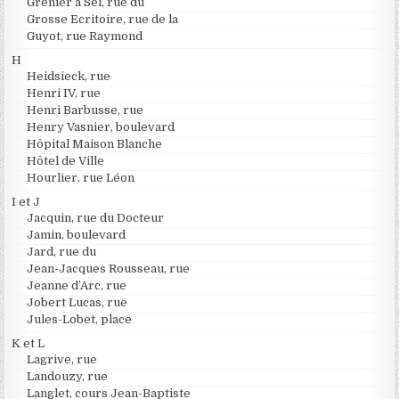
Grenier à Sel, rue du
Grosse Ecritoire, rue de la
Guyot, rue Raymond
H
Heidsieck, rue
Henri IV, rue
Henri Barbusse, rue
Henry Vasnier, boulevard
Hôpital Maison Blanche
Hôtel de Ville
Hourlier, rue Léon
I et J
Jacquin, rue du Docteur
Jamin, boulevard
Jard, rue du
Jean-Jacques Rousseau, rue
Jeanne d’Arc, rue
Jobert Lucas, rue
Jules-Lobet, place
K et L
Lagrive, rue
Landouzy, rue
Langlet, cours Jean-Baptiste