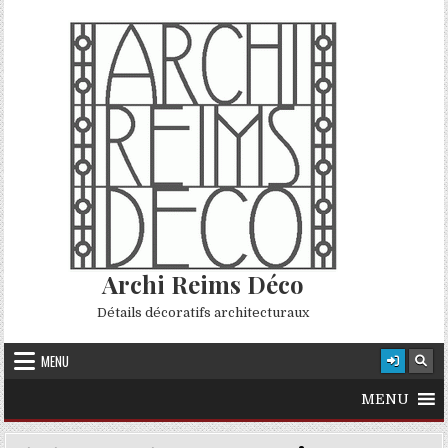
Skip to content
Archi Reims Déco
Détails décoratifs architecturaux
MENU
MENU