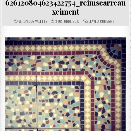
626120804623422754_reimscarreau
xciment
AUTHOR:
PUBLISHED DATE:
COMMENTS:
ON 626120
VÉRONIQUE VALETTE
3 OCTOBRE 2016
LEAVE A COMMENT