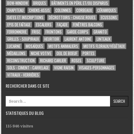
BOW-WINDOW
BRIQUES
BÂTIMENTS EN PÉRIL ET/OU DISPARUS
CHAPITEAU
CHIENS-ASSIS
COLONNES
CORBEAUX
CÉRAMIQUES
DATES ET INSCRIPTIONS
DÉCROTTOIRS - CHASSE ROUES
ECUSSONS
EPIS DE FAÎTAGE
ESCALIERS
FAÇADE
FENÊTRES BALCONS
FERRONNERIE
FRISE
FRONTONS
GARDE-CORPS
GRANITO
GRILLES - SOUPIRAUX
HEURTOIR
LAURENT ANTOINE
LINTEAUX
LUCARNE
MOSAÏQUES
MOTIFS ANIMALIERS
MOTIFS FLORAUX/VÉGÉTAUX
MÉDAILLONS
NICHE VOTIVE
OEIL DE BOEUF
PORTES
RECONSTRUCTION
RICHARD CARLIER
ROSES
SCULPTURE
SOLS - CIMENT - CARRELAGE
VIGNE RAISIN
VISAGES-PERSONNAGES
VITRAUX - VERRIÈRES
RECHERCHER DANS CE SITE
Search for:
STATISTIQUES DU BLOG
115 846 visites