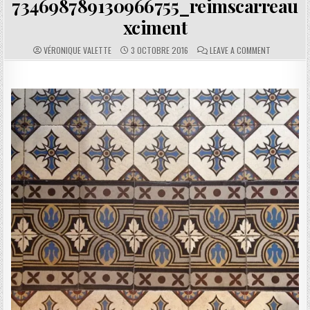
734698789130966755_reimscarreau
xciment
AUTHOR:
PUBLISHED DATE:
COMMENTS:
ON 734698
VÉRONIQUE VALETTE
3 OCTOBRE 2016
LEAVE A COMMENT