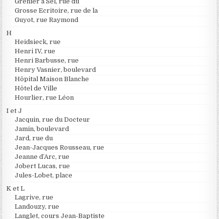
Grenier à Sel, rue du
Grosse Ecritoire, rue de la
Guyot, rue Raymond
H
Heidsieck, rue
Henri IV, rue
Henri Barbusse, rue
Henry Vasnier, boulevard
Hôpital Maison Blanche
Hôtel de Ville
Hourlier, rue Léon
I et J
Jacquin, rue du Docteur
Jamin, boulevard
Jard, rue du
Jean-Jacques Rousseau, rue
Jeanne d’Arc, rue
Jobert Lucas, rue
Jules-Lobet, place
K et L
Lagrive, rue
Landouzy, rue
Langlet, cours Jean-Baptiste