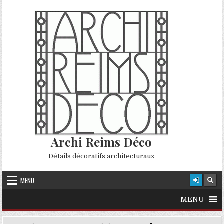
Skip to content
Archi Reims Déco
Détails décoratifs architecturaux
MENU
MENU