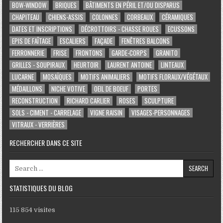
BOW-WINDOW
BRIQUES
BÂTIMENTS EN PÉRIL ET/OU DISPARUS
CHAPITEAU
CHIENS-ASSIS
COLONNES
CORBEAUX
CÉRAMIQUES
DATES ET INSCRIPTIONS
DÉCROTTOIRS - CHASSE ROUES
ECUSSONS
EPIS DE FAÎTAGE
ESCALIERS
FAÇADE
FENÊTRES BALCONS
FERRONNERIE
FRISE
FRONTONS
GARDE-CORPS
GRANITO
GRILLES - SOUPIRAUX
HEURTOIR
LAURENT ANTOINE
LINTEAUX
LUCARNE
MOSAÏQUES
MOTIFS ANIMALIERS
MOTIFS FLORAUX/VÉGÉTAUX
MÉDAILLONS
NICHE VOTIVE
OEIL DE BOEUF
PORTES
RECONSTRUCTION
RICHARD CARLIER
ROSES
SCULPTURE
SOLS - CIMENT - CARRELAGE
VIGNE RAISIN
VISAGES-PERSONNAGES
VITRAUX - VERRIÈRES
RECHERCHER DANS CE SITE
Search for:
STATISTIQUES DU BLOG
115 854 visites