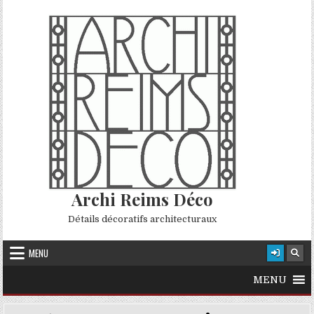
Skip to content
Archi Reims Déco
Détails décoratifs architecturaux
MENU
MENU