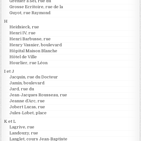
Grenier à Sel, rue du
Grosse Ecritoire, rue de la
Guyot, rue Raymond
H
Heidsieck, rue
Henri IV, rue
Henri Barbusse, rue
Henry Vasnier, boulevard
Hôpital Maison Blanche
Hôtel de Ville
Hourlier, rue Léon
I et J
Jacquin, rue du Docteur
Jamin, boulevard
Jard, rue du
Jean-Jacques Rousseau, rue
Jeanne d’Arc, rue
Jobert Lucas, rue
Jules-Lobet, place
K et L
Lagrive, rue
Landouzy, rue
Langlet, cours Jean-Baptiste