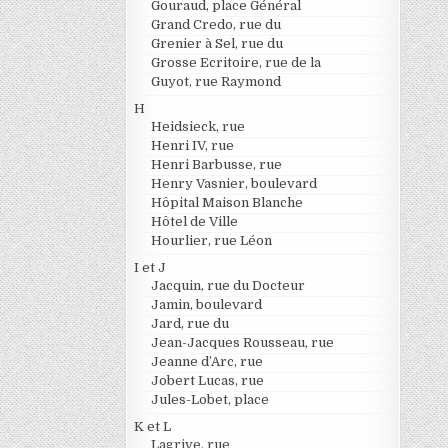
Gouraud, place Général
Grand Credo, rue du
Grenier à Sel, rue du
Grosse Ecritoire, rue de la
Guyot, rue Raymond
H
Heidsieck, rue
Henri IV, rue
Henri Barbusse, rue
Henry Vasnier, boulevard
Hôpital Maison Blanche
Hôtel de Ville
Hourlier, rue Léon
I et J
Jacquin, rue du Docteur
Jamin, boulevard
Jard, rue du
Jean-Jacques Rousseau, rue
Jeanne d’Arc, rue
Jobert Lucas, rue
Jules-Lobet, place
K et L
Lagrive, rue