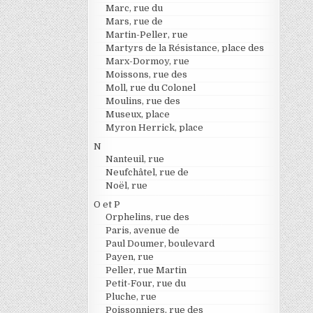
Marc, rue du
Mars, rue de
Martin-Peller, rue
Martyrs de la Résistance, place des
Marx-Dormoy, rue
Moissons, rue des
Moll, rue du Colonel
Moulins, rue des
Museux, place
Myron Herrick, place
N
Nanteuil, rue
Neufchâtel, rue de
Noël, rue
O et P
Orphelins, rue des
Paris, avenue de
Paul Doumer, boulevard
Payen, rue
Peller, rue Martin
Petit-Four, rue du
Pluche, rue
Poissonniers, rue des