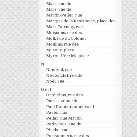
Marc, rue du
Mars, rue de
Martin-Peller, rue
Martyrs de la Résistance, place des
Marx-Dormoy, rue
Moissons, rue des
Moll, rue du Colonel
Moulins, rue des
Museux, place
Myron Herrick, place
N
Nanteuil, rue
Neufchâtel, rue de
Noël, rue
O et P
Orphelins, rue des
Paris, avenue de
Paul Doumer, boulevard
Payen, rue
Peller, rue Martin
Petit-Four, rue du
Pluche, rue
Poissonniers, rue des