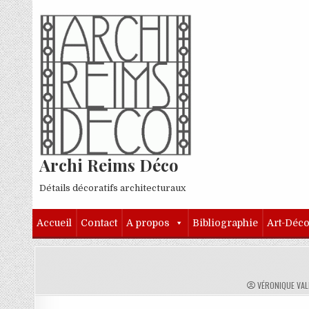
Skip to content
Archi Reims Déco
Détails décoratifs architecturaux
Accueil
Contact
A propos
Bibliographie
Art-Déc
AUTHOR:
VÉRONIQUE VA