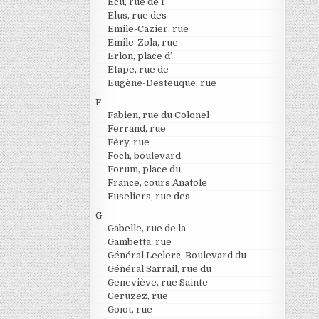
Ecu, rue de l’
Elus, rue des
Emile-Cazier, rue
Emile-Zola, rue
Erlon, place d’
Etape, rue de
Eugène-Desteuque, rue
F
Fabien, rue du Colonel
Ferrand, rue
Féry, rue
Foch, boulevard
Forum, place du
France, cours Anatole
Fuseliers, rue des
G
Gabelle, rue de la
Gambetta, rue
Général Leclerc, Boulevard du
Général Sarrail, rue du
Geneviève, rue Sainte
Geruzez, rue
Goïot, rue