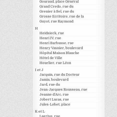
Gouraud, place Général
Grand Credo, rue du
Grenier à Sel, rue du
Grosse Ecritoire, rue de la
Guyot, rue Raymond
H
Heidsieck, rue
Henri IV, rue
Henri Barbusse, rue
Henry Vasnier, boulevard
Hôpital Maison Blanche
Hôtel de Ville
Hourlier, rue Léon
I et J
Jacquin, rue du Docteur
Jamin, boulevard
Jard, rue du
Jean-Jacques Rousseau, rue
Jeanne d’Arc, rue
Jobert Lucas, rue
Jules-Lobet, place
K et L
Lagrive, rue