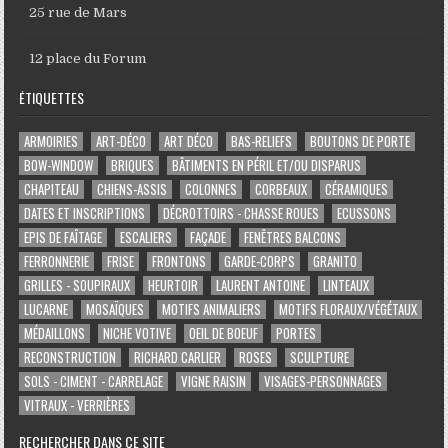
25 rue de Mars
12 place du Forum
ÉTIQUETTES
ARMOIRIES
ART-DÉCO
ART DÉCO
BAS-RELIEFS
BOUTONS DE PORTE
BOW-WINDOW
BRIQUES
BÂTIMENTS EN PÉRIL ET/OU DISPARUS
CHAPITEAU
CHIENS-ASSIS
COLONNES
CORBEAUX
CÉRAMIQUES
DATES ET INSCRIPTIONS
DÉCROTTOIRS - CHASSE ROUES
ECUSSONS
EPIS DE FAÎTAGE
ESCALIERS
FAÇADE
FENÊTRES BALCONS
FERRONNERIE
FRISE
FRONTONS
GARDE-CORPS
GRANITO
GRILLES - SOUPIRAUX
HEURTOIR
LAURENT ANTOINE
LINTEAUX
LUCARNE
MOSAÏQUES
MOTIFS ANIMALIERS
MOTIFS FLORAUX/VÉGÉTAUX
MÉDAILLONS
NICHE VOTIVE
OEIL DE BOEUF
PORTES
RECONSTRUCTION
RICHARD CARLIER
ROSES
SCULPTURE
SOLS - CIMENT - CARRELAGE
VIGNE RAISIN
VISAGES-PERSONNAGES
VITRAUX - VERRIÈRES
RECHERCHER DANS CE SITE