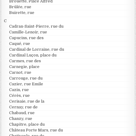
Brouette, Place Alfred
Brûlée, rue
Buirette, rue
C
Cadran-Saint-Pierre, rue du
Camille-Lenoir, rue
Capucins, rue des
Caqué, rue
Cardinal de Lorraine, rue du
Cardinal Luçon, place du
Carmes, rue des
Carnegie, place
Carnot, rue
Carrouge, rue du
Cazier, rue Emile
Cazin, rue
Cérès, rue
Cerisaie, rue de la
Cernay, rue de
Chabaud, rue
Chanzy, rue
Chapitre, place du
Château Porte Mars, rue du
Chativesle, rue de