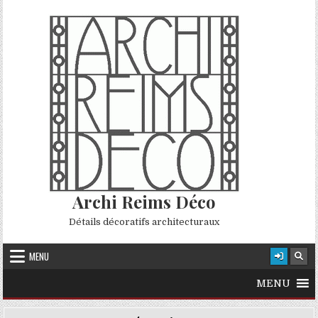
Skip to content
Archi Reims Déco
Détails décoratifs architecturaux
MENU
MENU