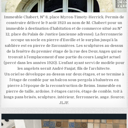
Immeuble Chabert, N° 8, place Myron-Timoty-Herrick. Permis de
construire délivré le 9 août 1923 au nom de M. Chabert pour un
immeuble à destination d’habitation et de commerce situé au N°
12, place du Palais de Justice (ancienne adresse). La ferronnerie
occupe un socle en pierre d’Euville et le surplus jusqu’à la
sablière est en pierre de Savonnières. Les sculptures au-dessus
de la fenêtre du premier étage de la rue des Deux Anges qui se
trouvait à l’emplacement d’une partie du cours Langlet actuel
(percé dans les années 1920). L’enfant ayant servi de modèle pour
les angelots serait André Fanjat, fils de l’architecte.
Un oriel se développe au-dessus sur deux étages, et se termine à
l’étage de comble par un balcon sous pergola à balustres en
pierre à l’époque de la reconstruction de Reims. Immeuble en
pierre de taille, ardoise, 3 étages carrés, étage de comble, toit à
longs pans brisés, sculpture, intérieur, ferronnerie, ange. Source;
JLJF.
Posted in