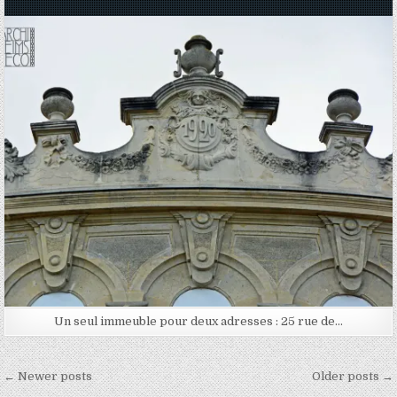
Posted in
Un seul immeuble pour deux adresses : 25 rue de…
Navigation des articles
← Newer posts
Older posts →