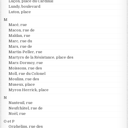
Luçon, place du Cardinal
Lundy, boulevard
Luton, place
M
Macé, rue
Macon, rue de
Maldan, rue
Marc, rue du
Mars, rue de
Martin-Peller, rue
Martyrs de la Résistance, place des
Marx-Dormoy, rue
Moissons, rue des
Moll, rue du Colonel
Moulins, rue des
Museux, place
Myron Herrick, place
N
Nanteuil, rue
Neufchâtel, rue de
Noël, rue
O et P
Orphelins, rue des