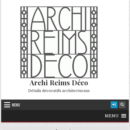
Skip to content
Archi Reims Déco
Détails décoratifs architecturaux
MENU
MENU