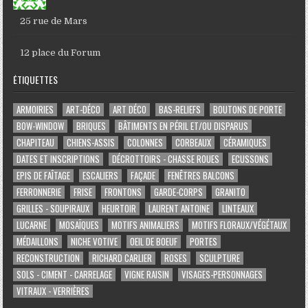
25 rue de Mars
12 place du Forum
ÉTIQUETTES
ARMOIRIES
ART-DÉCO
ART DÉCO
BAS-RELIEFS
BOUTONS DE PORTE
BOW-WINDOW
BRIQUES
BÂTIMENTS EN PÉRIL ET/OU DISPARUS
CHAPITEAU
CHIENS-ASSIS
COLONNES
CORBEAUX
CÉRAMIQUES
DATES ET INSCRIPTIONS
DÉCROTTOIRS - CHASSE ROUES
ECUSSONS
EPIS DE FAÎTAGE
ESCALIERS
FAÇADE
FENÊTRES BALCONS
FERRONNERIE
FRISE
FRONTONS
GARDE-CORPS
GRANITO
GRILLES - SOUPIRAUX
HEURTOIR
LAURENT ANTOINE
LINTEAUX
LUCARNE
MOSAÏQUES
MOTIFS ANIMALIERS
MOTIFS FLORAUX/VÉGÉTAUX
MÉDAILLONS
NICHE VOTIVE
OEIL DE BOEUF
PORTES
RECONSTRUCTION
RICHARD CARLIER
ROSES
SCULPTURE
SOLS - CIMENT - CARRELAGE
VIGNE RAISIN
VISAGES-PERSONNAGES
VITRAUX - VERRIÈRES