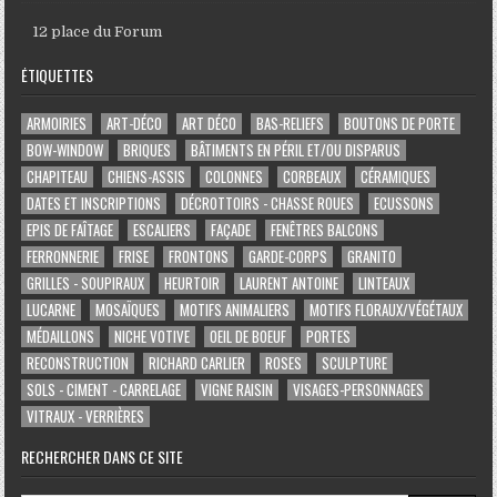
12 place du Forum
ÉTIQUETTES
ARMOIRIES
ART-DÉCO
ART DÉCO
BAS-RELIEFS
BOUTONS DE PORTE
BOW-WINDOW
BRIQUES
BÂTIMENTS EN PÉRIL ET/OU DISPARUS
CHAPITEAU
CHIENS-ASSIS
COLONNES
CORBEAUX
CÉRAMIQUES
DATES ET INSCRIPTIONS
DÉCROTTOIRS - CHASSE ROUES
ECUSSONS
EPIS DE FAÎTAGE
ESCALIERS
FAÇADE
FENÊTRES BALCONS
FERRONNERIE
FRISE
FRONTONS
GARDE-CORPS
GRANITO
GRILLES - SOUPIRAUX
HEURTOIR
LAURENT ANTOINE
LINTEAUX
LUCARNE
MOSAÏQUES
MOTIFS ANIMALIERS
MOTIFS FLORAUX/VÉGÉTAUX
MÉDAILLONS
NICHE VOTIVE
OEIL DE BOEUF
PORTES
RECONSTRUCTION
RICHARD CARLIER
ROSES
SCULPTURE
SOLS - CIMENT - CARRELAGE
VIGNE RAISIN
VISAGES-PERSONNAGES
VITRAUX - VERRIÈRES
RECHERCHER DANS CE SITE