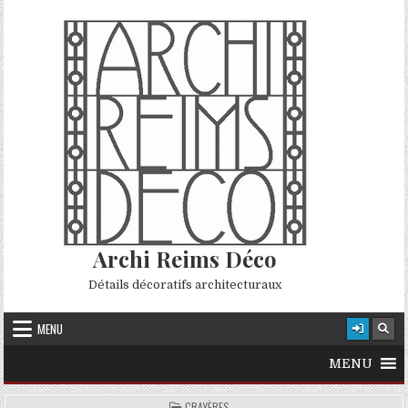
Skip to content
Archi Reims Déco
Détails décoratifs architecturaux
MENU
MENU
POSTED IN
CRAYÈRES