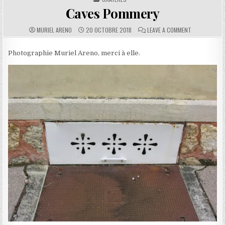
Caves Pommery
AUTHOR:
PUBLISHED DATE:
COMMENTS:
ON CAVES PO
MURIEL ARENO
20 OCTOBRE 2018
LEAVE A COMMENT
Photographie Muriel Areno, merci à elle.