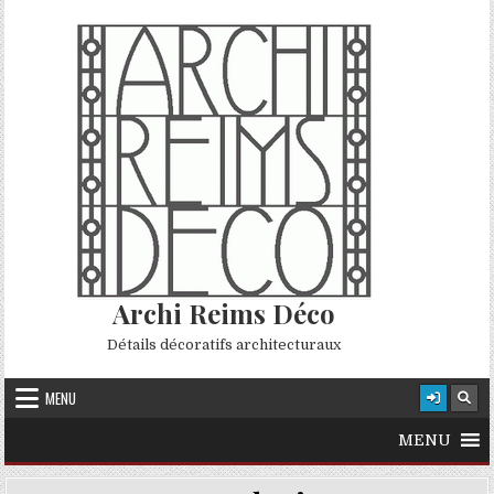
Skip to content
Archi Reims Déco
Détails décoratifs architecturaux
MENU
MENU