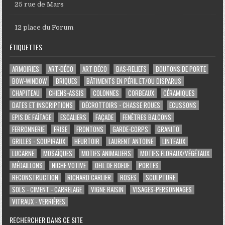
25 rue de Mars
12 place du Forum
ÉTIQUETTES
ARMOIRIES
ART-DÉCO
ART DÉCO
BAS-RELIEFS
BOUTONS DE PORTE
BOW-WINDOW
BRIQUES
BÂTIMENTS EN PÉRIL ET/OU DISPARUS
CHAPITEAU
CHIENS-ASSIS
COLONNES
CORBEAUX
CÉRAMIQUES
DATES ET INSCRIPTIONS
DÉCROTTOIRS - CHASSE ROUES
ECUSSONS
EPIS DE FAÎTAGE
ESCALIERS
FAÇADE
FENÊTRES BALCONS
FERRONNERIE
FRISE
FRONTONS
GARDE-CORPS
GRANITO
GRILLES - SOUPIRAUX
HEURTOIR
LAURENT ANTOINE
LINTEAUX
LUCARNE
MOSAÏQUES
MOTIFS ANIMALIERS
MOTIFS FLORAUX/VÉGÉTAUX
MÉDAILLONS
NICHE VOTIVE
OEIL DE BOEUF
PORTES
RECONSTRUCTION
RICHARD CARLIER
ROSES
SCULPTURE
SOLS - CIMENT - CARRELAGE
VIGNE RAISIN
VISAGES-PERSONNAGES
VITRAUX - VERRIÈRES
RECHERCHER DANS CE SITE