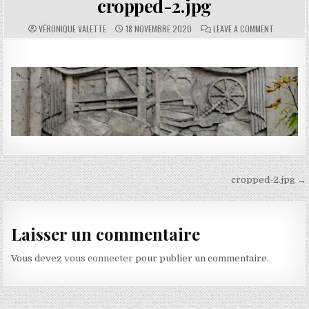
cropped-2.jpg
AUTHOR:
PUBLISHED DATE:
COMMENTS:
ON CROPP
VÉRONIQUE VALETTE
18 NOVEMBRE 2020
LEAVE A COMMENT
Navigation de l’article
cropped-2.jpg →
Laisser un commentaire
Vous devez
vous connecter
pour publier un commentaire.