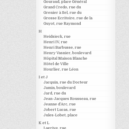
Gouraud, place Général
Grand Credo, rue du
Grenier à Sel, rue du
Grosse Ecritoire, rue de la
Guyot, rue Raymond
H
Heidsieck, rue
Henri IV, rue
Henri Barbusse, rue
Henry Vasnier, boulevard
Hôpital Maison Blanche
Hôtel de Ville
Hourlier, rue Léon
I et J
Jacquin, rue du Docteur
Jamin, boulevard
Jard, rue du
Jean-Jacques Rousseau, rue
Jeanne d’Arc, rue
Jobert Lucas, rue
Jules-Lobet, place
K et L
Lagrive, rue