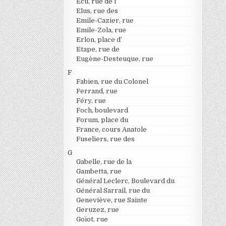
Ecu, rue de l’
Elus, rue des
Emile-Cazier, rue
Emile-Zola, rue
Erlon, place d’
Etape, rue de
Eugène-Desteuque, rue
F
Fabien, rue du Colonel
Ferrand, rue
Féry, rue
Foch, boulevard
Forum, place du
France, cours Anatole
Fuseliers, rue des
G
Gabelle, rue de la
Gambetta, rue
Général Leclerc, Boulevard du
Général Sarrail, rue du
Geneviève, rue Sainte
Geruzez, rue
Goïot, rue