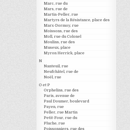
Marc, rue du
Mars, rue de
Martin-Peller, rue
Martyrs de la Résistance, place des
Marx-Dormoy, rue
Moissons, rue des
Moll, rue du Colonel
Moulins, rue des
Museux, place
Myron Herrick, place
N
Nanteuil, rue
Neufchâtel, rue de
Noël, rue
O et P
Orphelins, rue des
Paris, avenue de
Paul Doumer, boulevard
Payen, rue
Peller, rue Martin
Petit-Four, rue du
Pluche, rue
Poissonniers, rue des