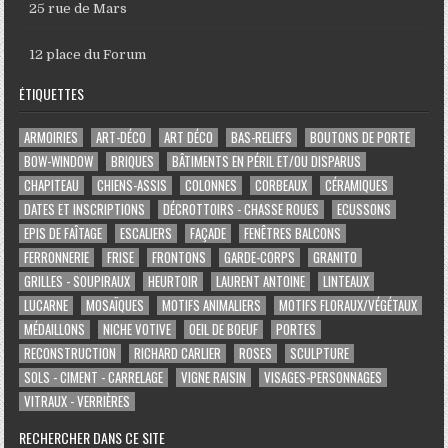
25 rue de Mars
12 place du Forum
ÉTIQUETTES
ARMOIRIES
ART-DÉCO
ART DÉCO
BAS-RELIEFS
BOUTONS DE PORTE
BOW-WINDOW
BRIQUES
BÂTIMENTS EN PÉRIL ET/OU DISPARUS
CHAPITEAU
CHIENS-ASSIS
COLONNES
CORBEAUX
CÉRAMIQUES
DATES ET INSCRIPTIONS
DÉCROTTOIRS - CHASSE ROUES
ECUSSONS
EPIS DE FAÎTAGE
ESCALIERS
FAÇADE
FENÊTRES BALCONS
FERRONNERIE
FRISE
FRONTONS
GARDE-CORPS
GRANITO
GRILLES - SOUPIRAUX
HEURTOIR
LAURENT ANTOINE
LINTEAUX
LUCARNE
MOSAÏQUES
MOTIFS ANIMALIERS
MOTIFS FLORAUX/VÉGÉTAUX
MÉDAILLONS
NICHE VOTIVE
OEIL DE BOEUF
PORTES
RECONSTRUCTION
RICHARD CARLIER
ROSES
SCULPTURE
SOLS - CIMENT - CARRELAGE
VIGNE RAISIN
VISAGES-PERSONNAGES
VITRAUX - VERRIÈRES
RECHERCHER DANS CE SITE