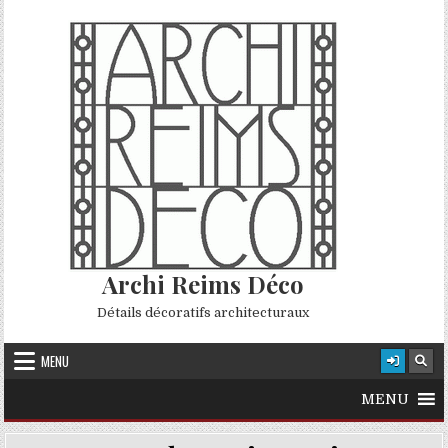
Skip to content
Archi Reims Déco
Détails décoratifs architecturaux
MENU
MENU