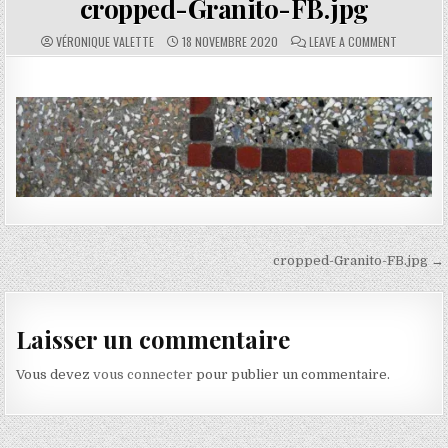
cropped-Granito-FB.jpg
AUTHOR:
PUBLISHED DATE:
COMMENTS:
ON CROPP
VÉRONIQUE VALETTE
18 NOVEMBRE 2020
LEAVE A COMMENT
Navigation de l’article
cropped-Granito-FB.jpg →
Laisser un commentaire
Vous devez
vous connecter
pour publier un commentaire.