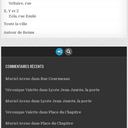
Voltaire, rue
X, Y et Z
Zola, rue Emile
Toute la ville
Autour de Reims
COMMENTAIRES RÉCENTS
Muriel Areno
dans
Rue Courmeaux
Véronique Valette
dans
Lycée Jean-Jaurès, la porte
Muriel Areno
dans
Lycée Jean-Jaurès, la porte
Véronique Valette
dans
Place du Chapitre
Muriel Areno
dans
Place du Chapitre