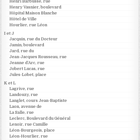
Henri Barbusse, rue
Henry Vasnier, boulevard
Hôpital Maison Blanche
Hôtel de Ville
Hourlier, rue Léon
I et J
Jacquin, rue du Docteur
Jamin, boulevard
Jard, rue du
Jean-Jacques Rousseau, rue
Jeanne d’Arc, rue
Jobert Lucas, rue
Jules-Lobet, place
K et L
Lagrive, rue
Landouzy, rue
Langlet, cours Jean-Baptiste
Laon, avenue de
La Salle, rue
Leclerc, Boulevard du Général
Lenoir, rue Camille
Léon-Bourgeois, place
Léon-Hourlier, rue