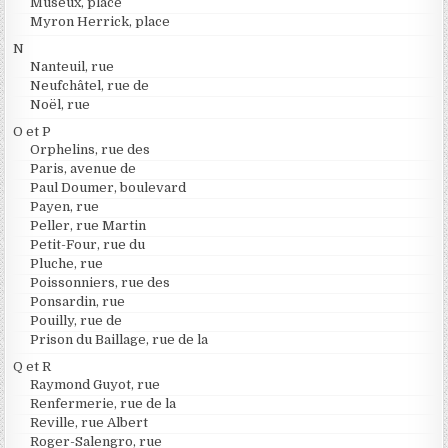
Museux, place
Myron Herrick, place
N
Nanteuil, rue
Neufchâtel, rue de
Noël, rue
O et P
Orphelins, rue des
Paris, avenue de
Paul Doumer, boulevard
Payen, rue
Peller, rue Martin
Petit-Four, rue du
Pluche, rue
Poissonniers, rue des
Ponsardin, rue
Pouilly, rue de
Prison du Baillage, rue de la
Q et R
Raymond Guyot, rue
Renfermerie, rue de la
Reville, rue Albert
Roger-Salengro, rue