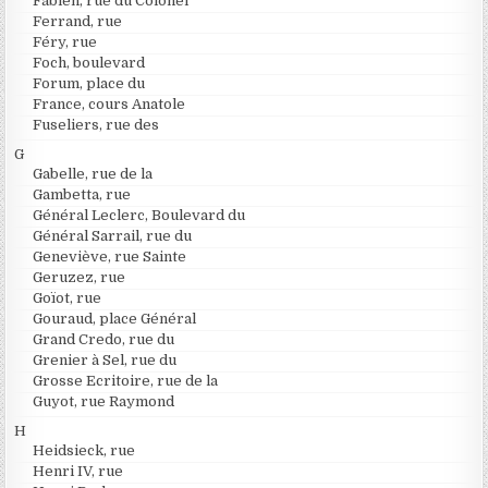
Fabien, rue du Colonel
Ferrand, rue
Féry, rue
Foch, boulevard
Forum, place du
France, cours Anatole
Fuseliers, rue des
G
Gabelle, rue de la
Gambetta, rue
Général Leclerc, Boulevard du
Général Sarrail, rue du
Geneviève, rue Sainte
Geruzez, rue
Goïot, rue
Gouraud, place Général
Grand Credo, rue du
Grenier à Sel, rue du
Grosse Ecritoire, rue de la
Guyot, rue Raymond
H
Heidsieck, rue
Henri IV, rue