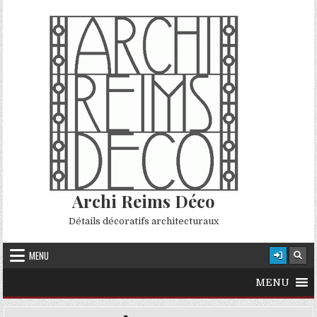
Skip to content
Archi Reims Déco
Détails décoratifs architecturaux
MENU
MENU