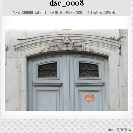
dsc_0008
AUTHOR:
PUBLISHED DATE:
COMMENTS:
ON DSC_0
VÉRONIQUE VALETTE
16 DÉCEMBRE 2016
LEAVE A COMMENT
Navigation de l’article
dsc_0008 →