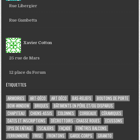
Rue Libergier
Rue Gambetta
Xavier Cotton
25 rue de Mars
12 place du Forum
ÉTIQUETTES
ARMOIRIES
ART-DÉCO
ART DÉCO
BAS-RELIEFS
BOUTONS DE PORTE
BOW-WINDOW
BRIQUES
BÂTIMENTS EN PÉRIL ET/OU DISPARUS
CHAPITEAU
CHIENS-ASSIS
COLONNES
CORBEAUX
CÉRAMIQUES
DATES ET INSCRIPTIONS
DÉCROTTOIRS - CHASSE ROUES
ECUSSONS
EPIS DE FAÎTAGE
ESCALIERS
FAÇADE
FENÊTRES BALCONS
FERRONNERIE
FRISE
FRONTONS
GARDE-CORPS
GRANITO