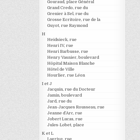
Gouraud, place Général
Grand Credo, rue du
Grenier à Sel, rue du
Grosse Ecritoire, rue de la
Guyot, rue Raymond
H
Heidsieck, rue
Henri IV, rue
Henri Barbusse, rue
Henry Vasnier, boulevard
Hôpital Maison Blanche
Hôtel de Ville
Hourlier, rue Léon
I et J
Jacquin, rue du Docteur
Jamin, boulevard
Jard, rue du
Jean-Jacques Rousseau, rue
Jeanne d’Arc, rue
Jobert Lucas, rue
Jules-Lobet, place
K et L
Lagrive, rue