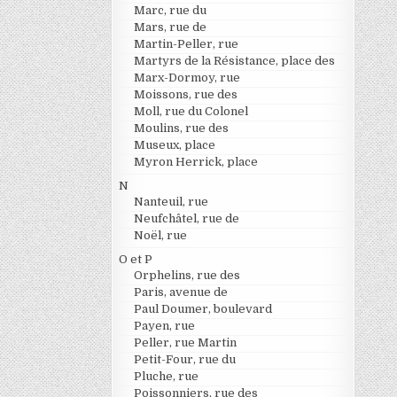
Marc, rue du
Mars, rue de
Martin-Peller, rue
Martyrs de la Résistance, place des
Marx-Dormoy, rue
Moissons, rue des
Moll, rue du Colonel
Moulins, rue des
Museux, place
Myron Herrick, place
N
Nanteuil, rue
Neufchâtel, rue de
Noël, rue
O et P
Orphelins, rue des
Paris, avenue de
Paul Doumer, boulevard
Payen, rue
Peller, rue Martin
Petit-Four, rue du
Pluche, rue
Poissonniers, rue des