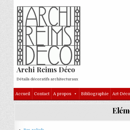
Skip to content
Archi Reims Déco
Détails décoratifs architecturaux
Accueil
Contact
A propos
Bibliographie
Art-Déc
Eléme
Bas-reliefs