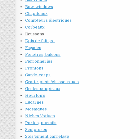
Bow-windows
Chapiteaux
Compteurs électriques
Corbeaux
Écussons
Épis de faitage
Façades
Fenêtres, balcons
Ferronneries
Frontons
Garde-corps
Gratte-pieds/chasse-roues
Grilles-soupiraux
Heurtoirs
Lucarnes
Mosaïques
Niches Votives
Portes, portails
Sculptures
Sols/ciment/carrelage