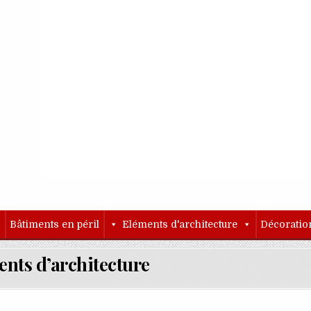
o
Bâtiments en péril
Eléments d'architecture
Décoratio
nts d’architecture