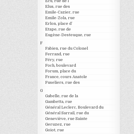
Ecu, rue de l’
Elus, rue des
Emile-Cazier, rue
Emile-Zola, rue
Erlon, place d’
Etape, rue de
Eugène-Desteuque, rue
F
Fabien, rue du Colonel
Ferrand, rue
Féry, rue
Foch, boulevard
Forum, place du
France, cours Anatole
Fuseliers, rue des
G
Gabelle, rue de la
Gambetta, rue
Général Leclerc, Boulevard du
Général Sarrail, rue du
Geneviève, rue Sainte
Geruzez, rue
Goïot, rue