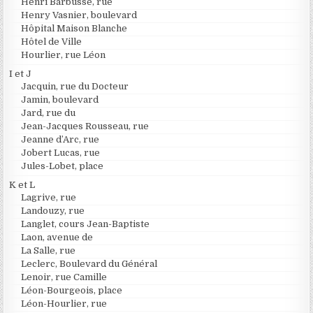
Henri Barbusse, rue
Henry Vasnier, boulevard
Hôpital Maison Blanche
Hôtel de Ville
Hourlier, rue Léon
I et J
Jacquin, rue du Docteur
Jamin, boulevard
Jard, rue du
Jean-Jacques Rousseau, rue
Jeanne d’Arc, rue
Jobert Lucas, rue
Jules-Lobet, place
K et L
Lagrive, rue
Landouzy, rue
Langlet, cours Jean-Baptiste
Laon, avenue de
La Salle, rue
Leclerc, Boulevard du Général
Lenoir, rue Camille
Léon-Bourgeois, place
Léon-Hourlier, rue