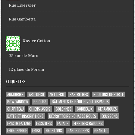
Rue Libergier
Rue Gambetta
Xavier Cotton
25 rue de Mars
12 place du Forum
ÉTIQUETTES
ARMOIRIES
ART-DÉCO
ART DÉCO
BAS-RELIEFS
BOUTONS DE PORTE
BOW-WINDOW
BRIQUES
BÂTIMENTS EN PÉRIL ET/OU DISPARUS
CHAPITEAU
CHIENS-ASSIS
COLONNES
CORBEAUX
CÉRAMIQUES
DATES ET INSCRIPTIONS
DÉCROTTOIRS - CHASSE ROUES
ECUSSONS
EPIS DE FAÎTAGE
ESCALIERS
FAÇADE
FENÊTRES BALCONS
FERRONNERIE
FRISE
FRONTONS
GARDE-CORPS
GRANITO