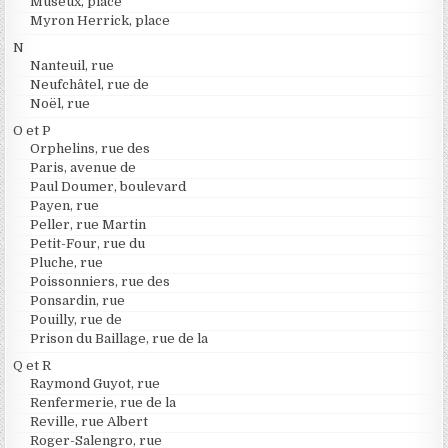
Museux, place
Myron Herrick, place
N
Nanteuil, rue
Neufchâtel, rue de
Noël, rue
O et P
Orphelins, rue des
Paris, avenue de
Paul Doumer, boulevard
Payen, rue
Peller, rue Martin
Petit-Four, rue du
Pluche, rue
Poissonniers, rue des
Ponsardin, rue
Pouilly, rue de
Prison du Baillage, rue de la
Q et R
Raymond Guyot, rue
Renfermerie, rue de la
Reville, rue Albert
Roger-Salengro, rue