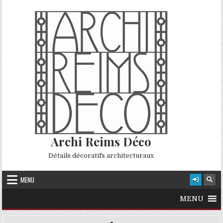
Skip to content
Archi Reims Déco
Détails décoratifs architecturaux
MENU
MENU