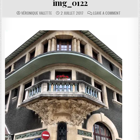
img_0122
AUTHOR:
PUBLISHED DATE:
COMMENTS:
ON IMG_012
VÉRONIQUE VALETTE
2 JUILLET 2017
LEAVE A COMMENT