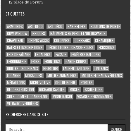
12 place du Forum
ÉTIQUETTES
ARMOIRIES
ART-DÉCO
ART DÉCO
BAS-RELIEFS
BOUTONS DE PORTE
BOW-WINDOW
BRIQUES
BÂTIMENTS EN PÉRIL ET/OU DISPARUS
CHAPITEAU
CHIENS-ASSIS
COLONNES
CORBEAUX
CÉRAMIQUES
DATES ET INSCRIPTIONS
DÉCROTTOIRS - CHASSE ROUES
ECUSSONS
EPIS DE FAÎTAGE
ESCALIERS
FAÇADE
FENÊTRES BALCONS
FERRONNERIE
FRISE
FRONTONS
GARDE-CORPS
GRANITO
GRILLES - SOUPIRAUX
HEURTOIR
LAURENT ANTOINE
LINTEAUX
LUCARNE
MOSAÏQUES
MOTIFS ANIMALIERS
MOTIFS FLORAUX/VÉGÉTAUX
MÉDAILLONS
NICHE VOTIVE
OEIL DE BOEUF
PORTES
RECONSTRUCTION
RICHARD CARLIER
ROSES
SCULPTURE
SOLS - CIMENT - CARRELAGE
VIGNE RAISIN
VISAGES-PERSONNAGES
VITRAUX - VERRIÈRES
RECHERCHER DANS CE SITE
Search for: