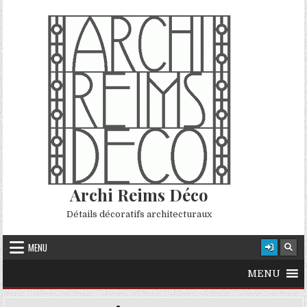
Skip to content
Archi Reims Déco
Détails décoratifs architecturaux
MENU
MENU