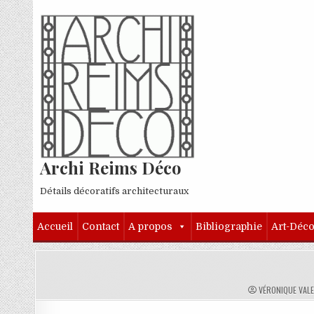
Skip to content
Archi Reims Déco
Détails décoratifs architecturaux
Accueil
Contact
A propos
Bibliographie
Art-Déc
AUTHOR:
VÉRONIQUE VAL