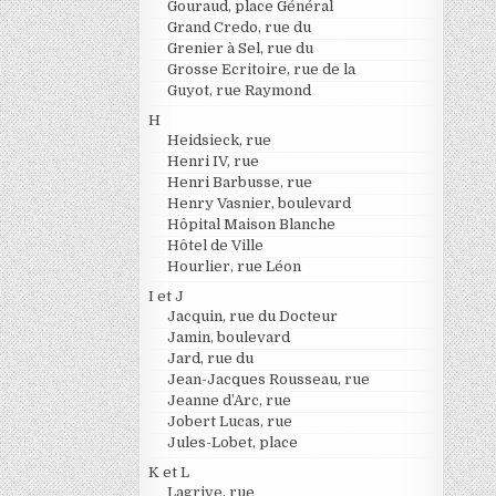
Gouraud, place Général
Grand Credo, rue du
Grenier à Sel, rue du
Grosse Ecritoire, rue de la
Guyot, rue Raymond
H
Heidsieck, rue
Henri IV, rue
Henri Barbusse, rue
Henry Vasnier, boulevard
Hôpital Maison Blanche
Hôtel de Ville
Hourlier, rue Léon
I et J
Jacquin, rue du Docteur
Jamin, boulevard
Jard, rue du
Jean-Jacques Rousseau, rue
Jeanne d’Arc, rue
Jobert Lucas, rue
Jules-Lobet, place
K et L
Lagrive, rue