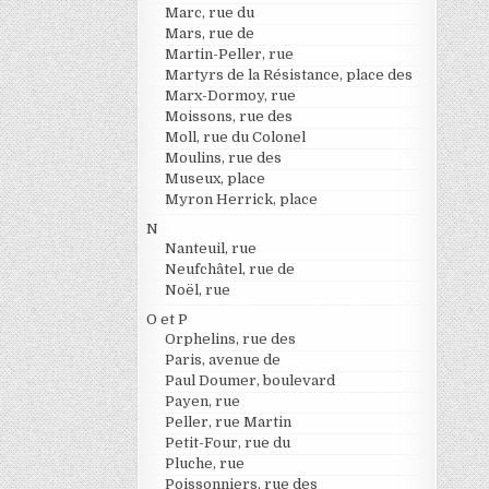
Marc, rue du
Mars, rue de
Martin-Peller, rue
Martyrs de la Résistance, place des
Marx-Dormoy, rue
Moissons, rue des
Moll, rue du Colonel
Moulins, rue des
Museux, place
Myron Herrick, place
N
Nanteuil, rue
Neufchâtel, rue de
Noël, rue
O et P
Orphelins, rue des
Paris, avenue de
Paul Doumer, boulevard
Payen, rue
Peller, rue Martin
Petit-Four, rue du
Pluche, rue
Poissonniers, rue des