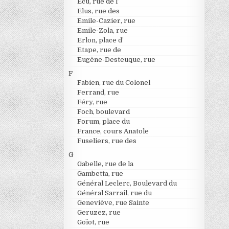
Ecu, rue de l’
Elus, rue des
Emile-Cazier, rue
Emile-Zola, rue
Erlon, place d’
Etape, rue de
Eugène-Desteuque, rue
F
Fabien, rue du Colonel
Ferrand, rue
Féry, rue
Foch, boulevard
Forum, place du
France, cours Anatole
Fuseliers, rue des
G
Gabelle, rue de la
Gambetta, rue
Général Leclerc, Boulevard du
Général Sarrail, rue du
Geneviève, rue Sainte
Geruzez, rue
Goïot, rue