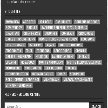
12 place du Forum
ÉTIQUETTES
ARMOIRIES
ART-DÉCO
ART DÉCO
BAS-RELIEFS
BOUTONS DE PORTE
BOW-WINDOW
BRIQUES
BÂTIMENTS EN PÉRIL ET/OU DISPARUS
CHAPITEAU
CHIENS-ASSIS
COLONNES
CORBEAUX
CÉRAMIQUES
DATES ET INSCRIPTIONS
DÉCROTTOIRS - CHASSE ROUES
ECUSSONS
EPIS DE FAÎTAGE
ESCALIERS
FAÇADE
FENÊTRES BALCONS
FERRONNERIE
FRISE
FRONTONS
GARDE-CORPS
GRANITO
GRILLES - SOUPIRAUX
HEURTOIR
LAURENT ANTOINE
LINTEAUX
LUCARNE
MOSAÏQUES
MOTIFS ANIMALIERS
MOTIFS FLORAUX/VÉGÉTAUX
MÉDAILLONS
NICHE VOTIVE
OEIL DE BOEUF
PORTES
RECONSTRUCTION
RICHARD CARLIER
ROSES
SCULPTURE
SOLS - CIMENT - CARRELAGE
VIGNE RAISIN
VISAGES-PERSONNAGES
VITRAUX - VERRIÈRES
RECHERCHER DANS CE SITE
Search for: