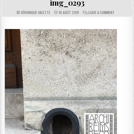
img_0293
AUTHOR:
PUBLISHED DATE:
COMMENTS:
ON IMG_0293
VÉRONIQUE VALETTE
10 AOÛT 2019
LEAVE A COMMENT