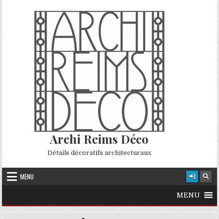
Skip to content
Archi Reims Déco
Détails décoratifs architecturaux
MENU
MENU