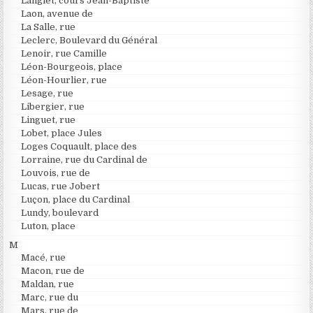
Langlet, cours Jean-Baptiste
Laon, avenue de
La Salle, rue
Leclerc, Boulevard du Général
Lenoir, rue Camille
Léon-Bourgeois, place
Léon-Hourlier, rue
Lesage, rue
Libergier, rue
Linguet, rue
Lobet, place Jules
Loges Coquault, place des
Lorraine, rue du Cardinal de
Louvois, rue de
Lucas, rue Jobert
Luçon, place du Cardinal
Lundy, boulevard
Luton, place
M
Macé, rue
Macon, rue de
Maldan, rue
Marc, rue du
Mars, rue de