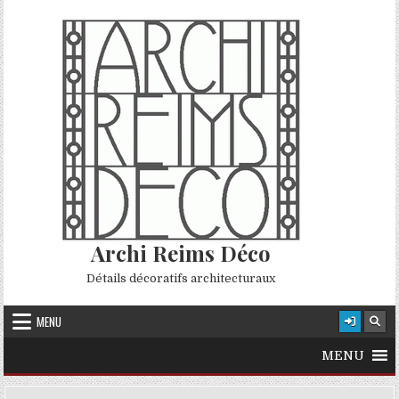
Skip to content
Archi Reims Déco
Détails décoratifs architecturaux
MENU
MENU