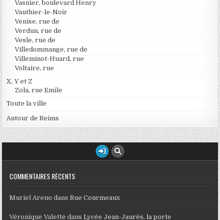
Vasnier, boulevard Henry
Vauthier-le-Noir
Venise, rue de
Verdun, rue de
Vesle, rue de
Villedommange, rue de
Villeminot-Huard, rue
Voltaire, rue
X, Y et Z
Zola, rue Emile
Toute la ville
Autour de Reims
COMMENTAIRES RÉCENTS
Muriel Areno
dans
Rue Courmeaux
Véronique Valette
dans
Lycée Jean-Jaurès, la porte