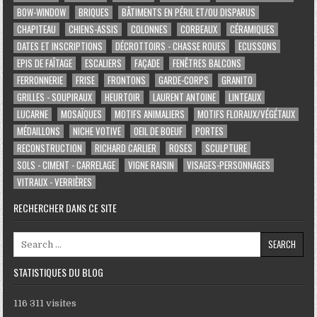
BOW-WINDOW
BRIQUES
BÂTIMENTS EN PÉRIL ET/OU DISPARUS
CHAPITEAU
CHIENS-ASSIS
COLONNES
CORBEAUX
CÉRAMIQUES
DATES ET INSCRIPTIONS
DÉCROTTOIRS - CHASSE ROUES
ECUSSONS
EPIS DE FAÎTAGE
ESCALIERS
FAÇADE
FENÊTRES BALCONS
FERRONNERIE
FRISE
FRONTONS
GARDE-CORPS
GRANITO
GRILLES - SOUPIRAUX
HEURTOIR
LAURENT ANTOINE
LINTEAUX
LUCARNE
MOSAÏQUES
MOTIFS ANIMALIERS
MOTIFS FLORAUX/VÉGÉTAUX
MÉDAILLONS
NICHE VOTIVE
OEIL DE BOEUF
PORTES
RECONSTRUCTION
RICHARD CARLIER
ROSES
SCULPTURE
SOLS - CIMENT - CARRELAGE
VIGNE RAISIN
VISAGES-PERSONNAGES
VITRAUX - VERRIÈRES
RECHERCHER DANS CE SITE
Search for:
STATISTIQUES DU BLOG
116 311 visites