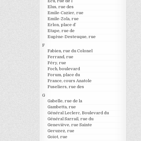
Ecu, rue de l’
Elus, rue des
Emile-Cazier, rue
Emile-Zola, rue
Erlon, place d’
Etape, rue de
Eugène-Desteuque, rue
F
Fabien, rue du Colonel
Ferrand, rue
Féry, rue
Foch, boulevard
Forum, place du
France, cours Anatole
Fuseliers, rue des
G
Gabelle, rue de la
Gambetta, rue
Général Leclerc, Boulevard du
Général Sarrail, rue du
Geneviève, rue Sainte
Geruzez, rue
Goïot, rue