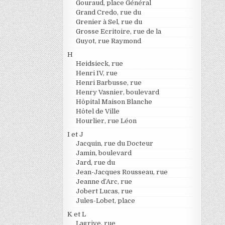
Gouraud, place Général
Grand Credo, rue du
Grenier à Sel, rue du
Grosse Ecritoire, rue de la
Guyot, rue Raymond
H
Heidsieck, rue
Henri IV, rue
Henri Barbusse, rue
Henry Vasnier, boulevard
Hôpital Maison Blanche
Hôtel de Ville
Hourlier, rue Léon
I et J
Jacquin, rue du Docteur
Jamin, boulevard
Jard, rue du
Jean-Jacques Rousseau, rue
Jeanne d’Arc, rue
Jobert Lucas, rue
Jules-Lobet, place
K et L
Lagrive, rue