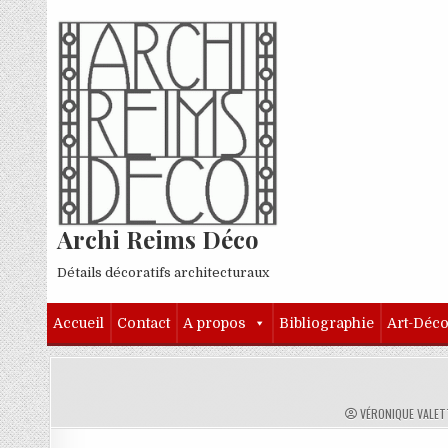
Skip to content
Archi Reims Déco
Détails décoratifs architecturaux
Accueil
Contact
A propos
Bibliographie
Art-Déc
AUTHOR:
VÉRONIQUE VALET