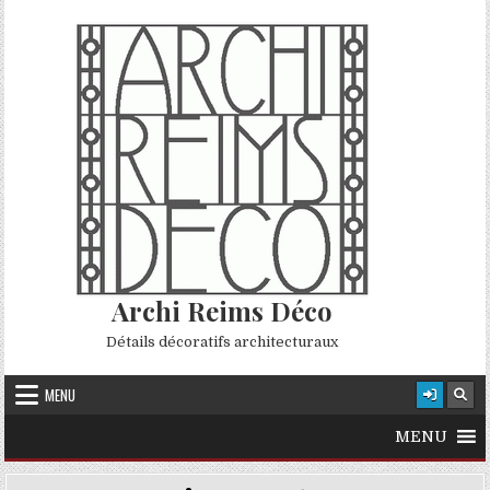
Skip to content
Archi Reims Déco
Détails décoratifs architecturaux
MENU
MENU