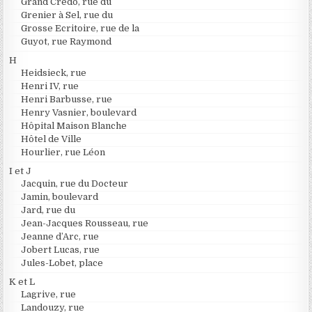
Grand Credo, rue du
Grenier à Sel, rue du
Grosse Ecritoire, rue de la
Guyot, rue Raymond
H
Heidsieck, rue
Henri IV, rue
Henri Barbusse, rue
Henry Vasnier, boulevard
Hôpital Maison Blanche
Hôtel de Ville
Hourlier, rue Léon
I et J
Jacquin, rue du Docteur
Jamin, boulevard
Jard, rue du
Jean-Jacques Rousseau, rue
Jeanne d’Arc, rue
Jobert Lucas, rue
Jules-Lobet, place
K et L
Lagrive, rue
Landouzy, rue