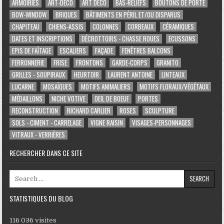
ARMOIRIES
ART-DÉCO
ART DÉCO
BAS-RELIEFS
BOUTONS DE PORTE
BOW-WINDOW
BRIQUES
BÂTIMENTS EN PÉRIL ET/OU DISPARUS
CHAPITEAU
CHIENS-ASSIS
COLONNES
CORBEAUX
CÉRAMIQUES
DATES ET INSCRIPTIONS
DÉCROTTOIRS - CHASSE ROUES
ECUSSONS
EPIS DE FAÎTAGE
ESCALIERS
FAÇADE
FENÊTRES BALCONS
FERRONNERIE
FRISE
FRONTONS
GARDE-CORPS
GRANITO
GRILLES - SOUPIRAUX
HEURTOIR
LAURENT ANTOINE
LINTEAUX
LUCARNE
MOSAÏQUES
MOTIFS ANIMALIERS
MOTIFS FLORAUX/VÉGÉTAUX
MÉDAILLONS
NICHE VOTIVE
OEIL DE BOEUF
PORTES
RECONSTRUCTION
RICHARD CARLIER
ROSES
SCULPTURE
SOLS - CIMENT - CARRELAGE
VIGNE RAISIN
VISAGES-PERSONNAGES
VITRAUX - VERRIÈRES
RECHERCHER DANS CE SITE
Search for:
STATISTIQUES DU BLOG
116 036 visites