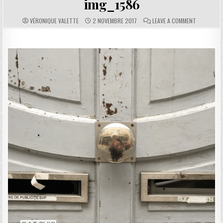
img_1586
AUTHOR:
PUBLISHED DATE:
COMMENTS:
ON IMG_158
VÉRONIQUE VALETTE
2 NOVEMBRE 2017
LEAVE A COMMENT