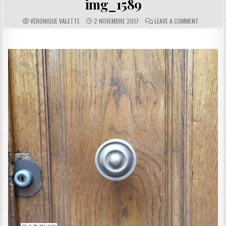
img_1589
AUTHOR:
PUBLISHED DATE:
COMMENTS:
ON IMG_158
VÉRONIQUE VALETTE
2 NOVEMBRE 2017
LEAVE A COMMENT