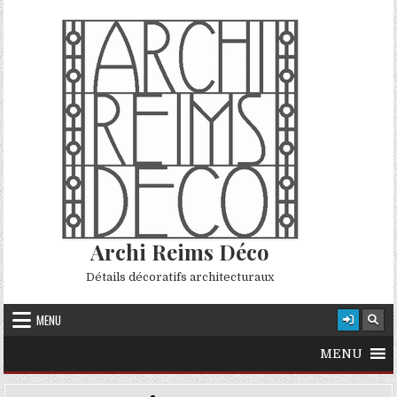
Skip to content
Archi Reims Déco
Détails décoratifs architecturaux
MENU
MENU