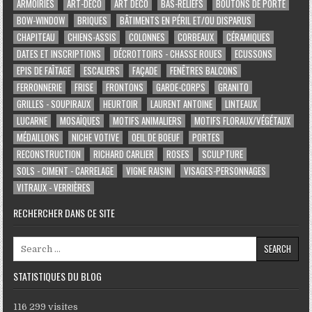
ARMOIRIES
ART-DÉCO
ART DÉCO
BAS-RELIEFS
BOUTONS DE PORTE
BOW-WINDOW
BRIQUES
BÂTIMENTS EN PÉRIL ET/OU DISPARUS
CHAPITEAU
CHIENS-ASSIS
COLONNES
CORBEAUX
CÉRAMIQUES
DATES ET INSCRIPTIONS
DÉCROTTOIRS - CHASSE ROUES
ECUSSONS
EPIS DE FAÎTAGE
ESCALIERS
FAÇADE
FENÊTRES BALCONS
FERRONNERIE
FRISE
FRONTONS
GARDE-CORPS
GRANITO
GRILLES - SOUPIRAUX
HEURTOIR
LAURENT ANTOINE
LINTEAUX
LUCARNE
MOSAÏQUES
MOTIFS ANIMALIERS
MOTIFS FLORAUX/VÉGÉTAUX
MÉDAILLONS
NICHE VOTIVE
OEIL DE BOEUF
PORTES
RECONSTRUCTION
RICHARD CARLIER
ROSES
SCULPTURE
SOLS - CIMENT - CARRELAGE
VIGNE RAISIN
VISAGES-PERSONNAGES
VITRAUX - VERRIÈRES
RECHERCHER DANS CE SITE
Search for:
STATISTIQUES DU BLOG
116 299 visites