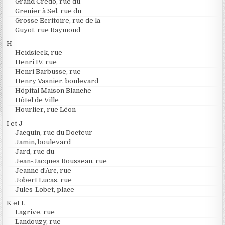
Grand Credo, rue du
Grenier à Sel, rue du
Grosse Ecritoire, rue de la
Guyot, rue Raymond
H
Heidsieck, rue
Henri IV, rue
Henri Barbusse, rue
Henry Vasnier, boulevard
Hôpital Maison Blanche
Hôtel de Ville
Hourlier, rue Léon
I et J
Jacquin, rue du Docteur
Jamin, boulevard
Jard, rue du
Jean-Jacques Rousseau, rue
Jeanne d’Arc, rue
Jobert Lucas, rue
Jules-Lobet, place
K et L
Lagrive, rue
Landouzy, rue