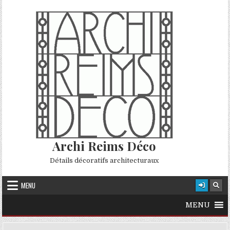
Skip to content
Archi Reims Déco
Détails décoratifs architecturaux
MENU
MENU