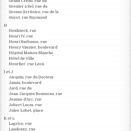
Grand Credo, rue du
Grenier à Sel, rue du
Grosse Ecritoire, rue de la
Guyot, rue Raymond
H
Heidsieck, rue
Henri IV, rue
Henri Barbusse, rue
Henry Vasnier, boulevard
Hôpital Maison Blanche
Hôtel de Ville
Hourlier, rue Léon
I et J
Jacquin, rue du Docteur
Jamin, boulevard
Jard, rue du
Jean-Jacques Rousseau, rue
Jeanne d’Arc, rue
Jobert Lucas, rue
Jules-Lobet, place
K et L
Lagrive, rue
Landouzy, rue