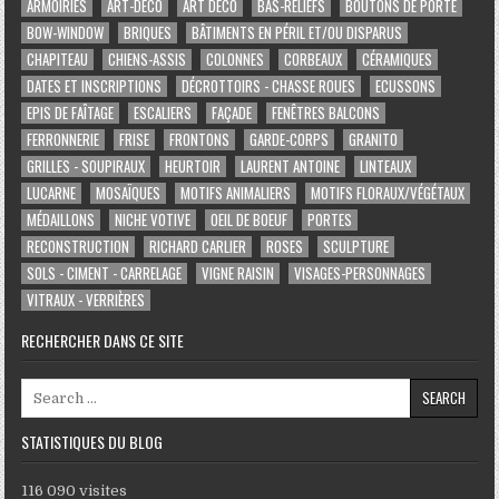
ARMOIRIES
ART-DÉCO
ART DÉCO
BAS-RELIEFS
BOUTONS DE PORTE
BOW-WINDOW
BRIQUES
BÂTIMENTS EN PÉRIL ET/OU DISPARUS
CHAPITEAU
CHIENS-ASSIS
COLONNES
CORBEAUX
CÉRAMIQUES
DATES ET INSCRIPTIONS
DÉCROTTOIRS - CHASSE ROUES
ECUSSONS
EPIS DE FAÎTAGE
ESCALIERS
FAÇADE
FENÊTRES BALCONS
FERRONNERIE
FRISE
FRONTONS
GARDE-CORPS
GRANITO
GRILLES - SOUPIRAUX
HEURTOIR
LAURENT ANTOINE
LINTEAUX
LUCARNE
MOSAÏQUES
MOTIFS ANIMALIERS
MOTIFS FLORAUX/VÉGÉTAUX
MÉDAILLONS
NICHE VOTIVE
OEIL DE BOEUF
PORTES
RECONSTRUCTION
RICHARD CARLIER
ROSES
SCULPTURE
SOLS - CIMENT - CARRELAGE
VIGNE RAISIN
VISAGES-PERSONNAGES
VITRAUX - VERRIÈRES
RECHERCHER DANS CE SITE
Search for:
STATISTIQUES DU BLOG
116 090 visites