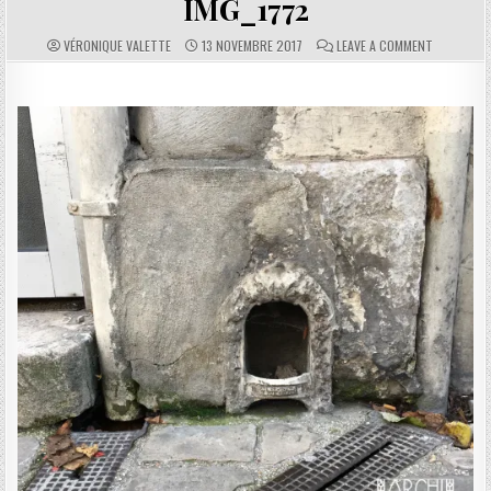
IMG_1772
AUTHOR:
PUBLISHED DATE:
COMMENTS:
ON IMG_17
VÉRONIQUE VALETTE
13 NOVEMBRE 2017
LEAVE A COMMENT