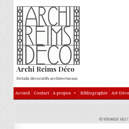
Skip to content
Archi Reims Déco
Détails décoratifs architecturaux
Accueil
Contact
A propos
Bibliographie
Art-Déc
AUTHOR:
VÉRONIQUE VALET