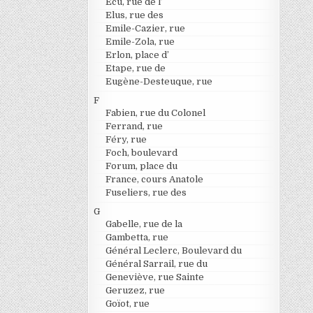
Ecu, rue de l’
Elus, rue des
Emile-Cazier, rue
Emile-Zola, rue
Erlon, place d’
Etape, rue de
Eugène-Desteuque, rue
F
Fabien, rue du Colonel
Ferrand, rue
Féry, rue
Foch, boulevard
Forum, place du
France, cours Anatole
Fuseliers, rue des
G
Gabelle, rue de la
Gambetta, rue
Général Leclerc, Boulevard du
Général Sarrail, rue du
Geneviève, rue Sainte
Geruzez, rue
Goïot, rue