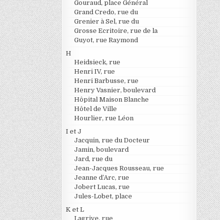
Gouraud, place Général
Grand Credo, rue du
Grenier à Sel, rue du
Grosse Ecritoire, rue de la
Guyot, rue Raymond
H
Heidsieck, rue
Henri IV, rue
Henri Barbusse, rue
Henry Vasnier, boulevard
Hôpital Maison Blanche
Hôtel de Ville
Hourlier, rue Léon
I et J
Jacquin, rue du Docteur
Jamin, boulevard
Jard, rue du
Jean-Jacques Rousseau, rue
Jeanne d’Arc, rue
Jobert Lucas, rue
Jules-Lobet, place
K et L
Lagrive, rue