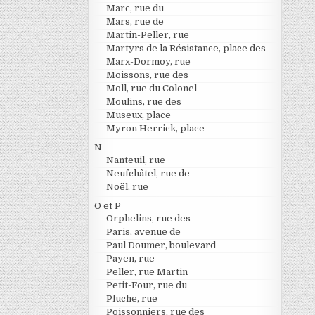
Marc, rue du
Mars, rue de
Martin-Peller, rue
Martyrs de la Résistance, place des
Marx-Dormoy, rue
Moissons, rue des
Moll, rue du Colonel
Moulins, rue des
Museux, place
Myron Herrick, place
N
Nanteuil, rue
Neufchâtel, rue de
Noël, rue
O et P
Orphelins, rue des
Paris, avenue de
Paul Doumer, boulevard
Payen, rue
Peller, rue Martin
Petit-Four, rue du
Pluche, rue
Poissonniers, rue des