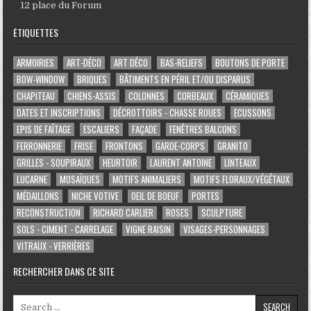
12 place du Forum
ÉTIQUETTES
ARMOIRIES
ART-DÉCO
ART DÉCO
BAS-RELIEFS
BOUTONS DE PORTE
BOW-WINDOW
BRIQUES
BÂTIMENTS EN PÉRIL ET/OU DISPARUS
CHAPITEAU
CHIENS-ASSIS
COLONNES
CORBEAUX
CÉRAMIQUES
DATES ET INSCRIPTIONS
DÉCROTTOIRS - CHASSE ROUES
ECUSSONS
EPIS DE FAÎTAGE
ESCALIERS
FAÇADE
FENÊTRES BALCONS
FERRONNERIE
FRISE
FRONTONS
GARDE-CORPS
GRANITO
GRILLES - SOUPIRAUX
HEURTOIR
LAURENT ANTOINE
LINTEAUX
LUCARNE
MOSAÏQUES
MOTIFS ANIMALIERS
MOTIFS FLORAUX/VÉGÉTAUX
MÉDAILLONS
NICHE VOTIVE
OEIL DE BOEUF
PORTES
RECONSTRUCTION
RICHARD CARLIER
ROSES
SCULPTURE
SOLS - CIMENT - CARRELAGE
VIGNE RAISIN
VISAGES-PERSONNAGES
VITRAUX - VERRIÈRES
RECHERCHER DANS CE SITE
Search for: