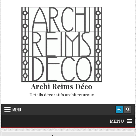
Skip to content
Archi Reims Déco
Détails décoratifs architecturaux
MENU
MENU