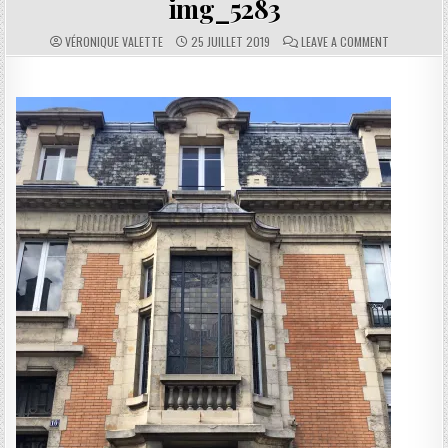
img_5283
AUTHOR:
PUBLISHED DATE:
COMMENTS:
ON IMG_528
VÉRONIQUE VALETTE
25 JUILLET 2019
LEAVE A COMMENT