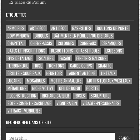
12 place du Forum
ÉTIQUETTES
ARMOIRIES
ART-DÉCO
ART DÉCO
BAS-RELIEFS
BOUTONS DE PORTE
BOW-WINDOW
BRIQUES
BÂTIMENTS EN PÉRIL ET/OU DISPARUS
CHAPITEAU
CHIENS-ASSIS
COLONNES
CORBEAUX
CÉRAMIQUES
DATES ET INSCRIPTIONS
DÉCROTTOIRS - CHASSE ROUES
ECUSSONS
EPIS DE FAÎTAGE
ESCALIERS
FAÇADE
FENÊTRES BALCONS
FERRONNERIE
FRISE
FRONTONS
GARDE-CORPS
GRANITO
GRILLES - SOUPIRAUX
HEURTOIR
LAURENT ANTOINE
LINTEAUX
LUCARNE
MOSAÏQUES
MOTIFS ANIMALIERS
MOTIFS FLORAUX/VÉGÉTAUX
MÉDAILLONS
NICHE VOTIVE
OEIL DE BOEUF
PORTES
RECONSTRUCTION
RICHARD CARLIER
ROSES
SCULPTURE
SOLS - CIMENT - CARRELAGE
VIGNE RAISIN
VISAGES-PERSONNAGES
VITRAUX - VERRIÈRES
RECHERCHER DANS CE SITE
Search for: