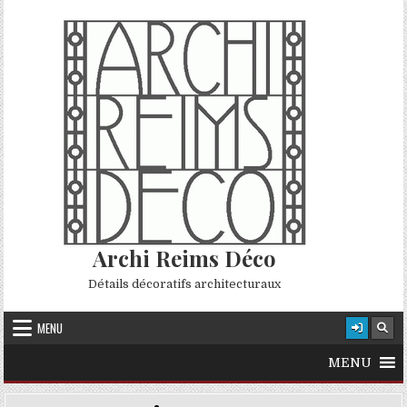
Skip to content
Archi Reims Déco
Détails décoratifs architecturaux
MENU
MENU