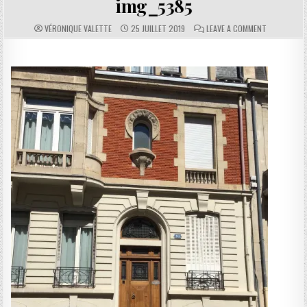
img_5385
AUTHOR:
PUBLISHED DATE:
COMMENTS:
ON IMG_538
VÉRONIQUE VALETTE
25 JUILLET 2019
LEAVE A COMMENT