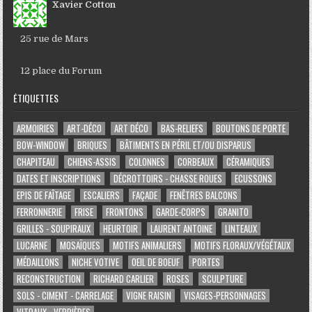
Xavier Cotton
25 rue de Mars
12 place du Forum
ÉTIQUETTES
ARMOIRIES
ART-DÉCO
ART DÉCO
BAS-RELIEFS
BOUTONS DE PORTE
BOW-WINDOW
BRIQUES
BÂTIMENTS EN PÉRIL ET/OU DISPARUS
CHAPITEAU
CHIENS-ASSIS
COLONNES
CORBEAUX
CÉRAMIQUES
DATES ET INSCRIPTIONS
DÉCROTTOIRS - CHASSE ROUES
ECUSSONS
EPIS DE FAÎTAGE
ESCALIERS
FAÇADE
FENÊTRES BALCONS
FERRONNERIE
FRISE
FRONTONS
GARDE-CORPS
GRANITO
GRILLES - SOUPIRAUX
HEURTOIR
LAURENT ANTOINE
LINTEAUX
LUCARNE
MOSAÏQUES
MOTIFS ANIMALIERS
MOTIFS FLORAUX/VÉGÉTAUX
MÉDAILLONS
NICHE VOTIVE
OEIL DE BOEUF
PORTES
RECONSTRUCTION
RICHARD CARLIER
ROSES
SCULPTURE
SOLS - CIMENT - CARRELAGE
VIGNE RAISIN
VISAGES-PERSONNAGES