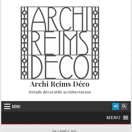
Skip to content
Archi Reims Déco
Détails décoratifs architecturaux
MENU
MENU
POSTED IN
CARNOT, RUE