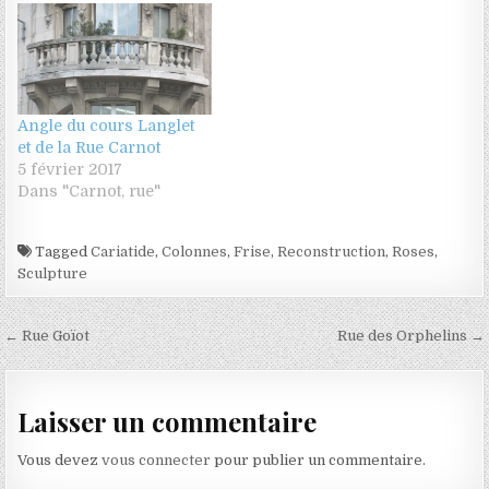
Angle du cours Langlet
et de la Rue Carnot
5 février 2017
Dans "Carnot, rue"
Tagged
Cariatide
,
Colonnes
,
Frise
,
Reconstruction
,
Roses
,
Sculpture
Navigation de l’article
← Rue Goïot
Rue des Orphelins →
Laisser un commentaire
Vous devez
vous connecter
pour publier un commentaire.