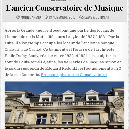
L’ancien Conservatoire de Musique
AUTHOR:
PUBLISHED DATE:
COMMENTS:
ON L’ANCIEN
MURIEL ARENO
13 NOVEMBRE 2018
LEAVE A COMMENT
Après la Grande guerre il occupait une partie des locaux de
.
l’Immeuble de la Mutualité cours Langlet de 1927 à 1934
Par la
suite, il a longtemps occupé les locaux de l’ancienne banque
Chapuis, rue Carnot. Ce bâtiment est l’œuvre de l’architecte
Emile Dufay-Lamy, réalisé entre 1922 et 1924, les sculptures
sont de Louis-Aimé Lejeune, les verreries de Jacques Simon et
le jardin suspendu de Edouard Redont.Il est actuellement au 20
de la rue Gambetta.
En savoir plus sur le Conservatoire