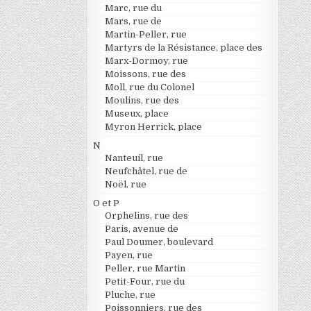
Marc, rue du
Mars, rue de
Martin-Peller, rue
Martyrs de la Résistance, place des
Marx-Dormoy, rue
Moissons, rue des
Moll, rue du Colonel
Moulins, rue des
Museux, place
Myron Herrick, place
N
Nanteuil, rue
Neufchâtel, rue de
Noël, rue
O et P
Orphelins, rue des
Paris, avenue de
Paul Doumer, boulevard
Payen, rue
Peller, rue Martin
Petit-Four, rue du
Pluche, rue
Poissonniers, rue des