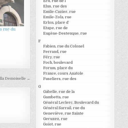
Ecu, rue de l’
Elus, rue des
Emile-Cazier, rue
Emile-Zola, rue
Erlon, place d’
Etape, rue de
la rue du
Eugène-Desteuque, rue
F
Fabien, rue du Colonel
Ferrand, rue
Féry, rue
Foch, boulevard
Forum, place du
France, cours Anatole
lla Demoiselle →
Fuseliers, rue des
G
Gabelle, rue de la
Gambetta, rue
Général Leclerc, Boulevard du
Général Sarrail, rue du
Geneviève, rue Sainte
Geruzez, rue
Goïot, rue