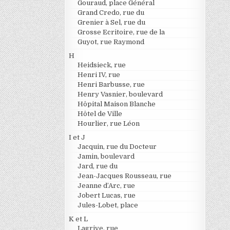
Gouraud, place Général
Grand Credo, rue du
Grenier à Sel, rue du
Grosse Ecritoire, rue de la
Guyot, rue Raymond
H
Heidsieck, rue
Henri IV, rue
Henri Barbusse, rue
Henry Vasnier, boulevard
Hôpital Maison Blanche
Hôtel de Ville
Hourlier, rue Léon
I et J
Jacquin, rue du Docteur
Jamin, boulevard
Jard, rue du
Jean-Jacques Rousseau, rue
Jeanne d’Arc, rue
Jobert Lucas, rue
Jules-Lobet, place
K et L
Lagrive, rue