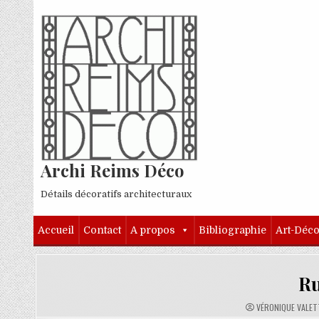
Skip to content
Archi Reims Déco
Détails décoratifs architecturaux
Accueil
Contact
A propos
Bibliographie
Art-Déc
Ru
AUTHOR:
VÉRONIQUE VALET