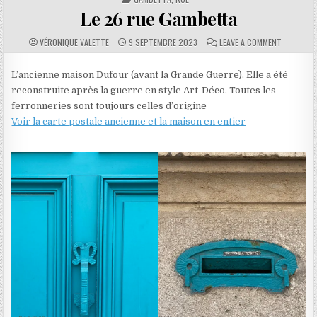
Le 26 rue Gambetta
AUTHOR:
PUBLISHED DATE:
COMMENTS:
ON LE 26
VÉRONIQUE VALETTE
9 SEPTEMBRE 2023
LEAVE A COMMENT
L’ancienne maison Dufour (avant la Grande Guerre). Elle a été
reconstruite après la guerre en style Art-Déco. Toutes les
ferronneries sont toujours celles d’origine
Voir la carte postale ancienne et la maison en entier