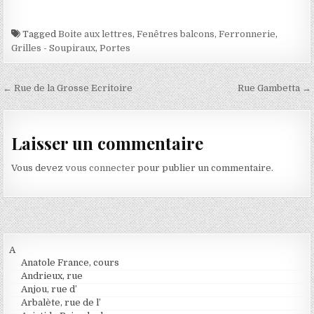
Tagged
Boite aux lettres
,
Fenêtres balcons
,
Ferronnerie
,
Grilles - Soupiraux
,
Portes
Navigation de l’article
← Rue de la Grosse Ecritoire
Rue Gambetta →
Laisser un commentaire
Vous devez
vous connecter
pour publier un commentaire.
A
Anatole France, cours
Andrieux, rue
Anjou, rue d’
Arbalète, rue de l’