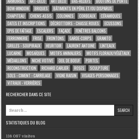
ARMOIRIES
ART-DÉCO
ART DÉCO
BAS-RELIEFS
BOUTONS DE PORTE
BOW-WINDOW
BRIQUES
BÂTIMENTS EN PÉRIL ET/OU DISPARUS
CHAPITEAU
CHIENS-ASSIS
COLONNES
CORBEAUX
CÉRAMIQUES
DATES ET INSCRIPTIONS
DÉCROTTOIRS - CHASSE ROUES
ECUSSONS
EPIS DE FAÎTAGE
ESCALIERS
FAÇADE
FENÊTRES BALCONS
FERRONNERIE
FRISE
FRONTONS
GARDE-CORPS
GRANITO
GRILLES - SOUPIRAUX
HEURTOIR
LAURENT ANTOINE
LINTEAUX
LUCARNE
MOSAÏQUES
MOTIFS ANIMALIERS
MOTIFS FLORAUX/VÉGÉTAUX
MÉDAILLONS
NICHE VOTIVE
OEIL DE BOEUF
PORTES
RECONSTRUCTION
RICHARD CARLIER
ROSES
SCULPTURE
SOLS - CIMENT - CARRELAGE
VIGNE RAISIN
VISAGES-PERSONNAGES
VITRAUX - VERRIÈRES
RECHERCHER DANS CE SITE
Search for:
STATISTIQUES DU BLOG
116 087 visites