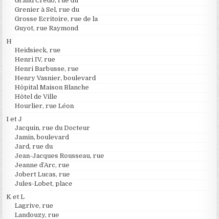
Grand Credo, rue du
Grenier à Sel, rue du
Grosse Ecritoire, rue de la
Guyot, rue Raymond
H
Heidsieck, rue
Henri IV, rue
Henri Barbusse, rue
Henry Vasnier, boulevard
Hôpital Maison Blanche
Hôtel de Ville
Hourlier, rue Léon
I et J
Jacquin, rue du Docteur
Jamin, boulevard
Jard, rue du
Jean-Jacques Rousseau, rue
Jeanne d’Arc, rue
Jobert Lucas, rue
Jules-Lobet, place
K et L
Lagrive, rue
Landouzy, rue