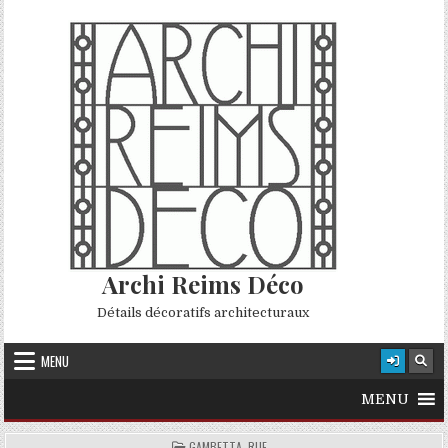
Skip to content
Archi Reims Déco
Détails décoratifs architecturaux
MENU
MENU
POSTED IN
GAMBETTA, RUE