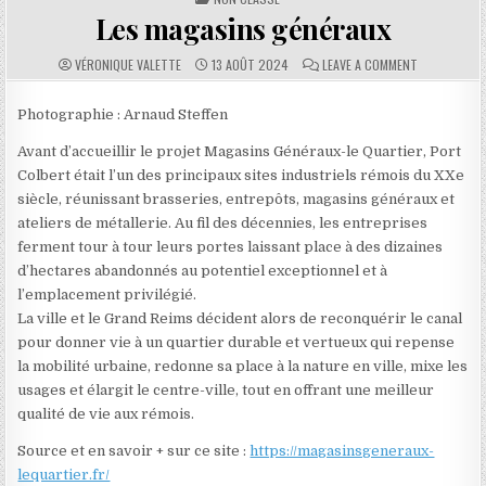
Les magasins généraux
AUTHOR:
PUBLISHED DATE:
COMMENTS:
ON LES MAG
VÉRONIQUE VALETTE
13 AOÛT 2024
LEAVE A COMMENT
Photographie : Arnaud Steffen
Avant d’accueillir le projet Magasins Généraux-le Quartier, Port
Colbert était l’un des principaux sites industriels rémois du XXe
siècle, réunissant brasseries, entrepôts, magasins généraux et
ateliers de métallerie. Au fil des décennies, les entreprises
ferment tour à tour leurs portes laissant place à des dizaines
d’hectares abandonnés au potentiel exceptionnel et à
l’emplacement privilégié.
La ville et le Grand Reims décident alors de reconquérir le canal
pour donner vie à un quartier durable et vertueux qui repense
la mobilité urbaine, redonne sa place à la nature en ville, mixe les
usages et élargit le centre-ville, tout en offrant une meilleur
qualité de vie aux rémois.
Source et en savoir + sur ce site :
https://magasinsgeneraux-
lequartier.fr/