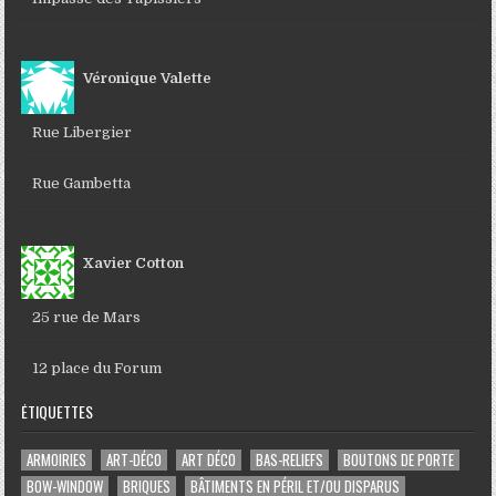
Véronique Valette
Rue Libergier
Rue Gambetta
Xavier Cotton
25 rue de Mars
12 place du Forum
ÉTIQUETTES
ARMOIRIES
ART-DÉCO
ART DÉCO
BAS-RELIEFS
BOUTONS DE PORTE
BOW-WINDOW
BRIQUES
BÂTIMENTS EN PÉRIL ET/OU DISPARUS