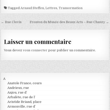
Tagged
Arnaud Steffen
,
Lettres
,
Transormation
Navigation de l’article
← Rue Clovis
Fronton du Musée des Beaux Arts – Rue Chanzy →
Laisser un commentaire
Vous devez
vous connecter
pour publier un commentaire.
A
Anatole France, cours
Andrieux, rue
Anjou, rue d’
Arbalète, rue de l’
Aristide Briand, place
Armonville, rue d’