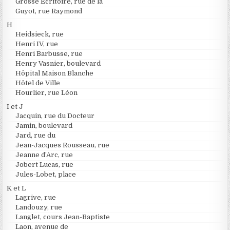
Grosse Ecritoire, rue de la
Guyot, rue Raymond
H
Heidsieck, rue
Henri IV, rue
Henri Barbusse, rue
Henry Vasnier, boulevard
Hôpital Maison Blanche
Hôtel de Ville
Hourlier, rue Léon
I et J
Jacquin, rue du Docteur
Jamin, boulevard
Jard, rue du
Jean-Jacques Rousseau, rue
Jeanne d’Arc, rue
Jobert Lucas, rue
Jules-Lobet, place
K et L
Lagrive, rue
Landouzy, rue
Langlet, cours Jean-Baptiste
Laon, avenue de