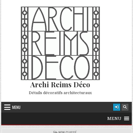
Skip to content
Archi Reims Déco
Détails décoratifs architecturaux
MENU
MENU
POSTED IN
NON CLASSÉ