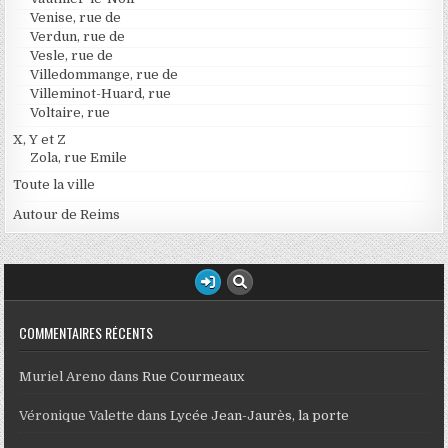
Venise, rue de
Verdun, rue de
Vesle, rue de
Villedommange, rue de
Villeminot-Huard, rue
Voltaire, rue
X, Y et Z
Zola, rue Emile
Toute la ville
Autour de Reims
COMMENTAIRES RÉCENTS
Muriel Areno
dans
Rue Courmeaux
Véronique Valette
dans
Lycée Jean-Jaurès, la porte