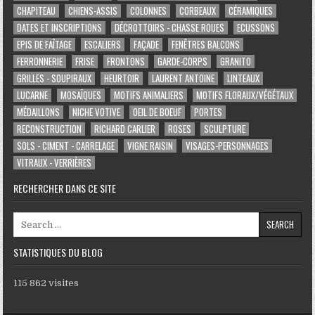
CHAPITEAU
CHIENS-ASSIS
COLONNES
CORBEAUX
CÉRAMIQUES
DATES ET INSCRIPTIONS
DÉCROTTOIRS - CHASSE ROUES
ECUSSONS
EPIS DE FAÎTAGE
ESCALIERS
FAÇADE
FENÊTRES BALCONS
FERRONNERIE
FRISE
FRONTONS
GARDE-CORPS
GRANITO
GRILLES - SOUPIRAUX
HEURTOIR
LAURENT ANTOINE
LINTEAUX
LUCARNE
MOSAÏQUES
MOTIFS ANIMALIERS
MOTIFS FLORAUX/VÉGÉTAUX
MÉDAILLONS
NICHE VOTIVE
OEIL DE BOEUF
PORTES
RECONSTRUCTION
RICHARD CARLIER
ROSES
SCULPTURE
SOLS - CIMENT - CARRELAGE
VIGNE RAISIN
VISAGES-PERSONNAGES
VITRAUX - VERRIÈRES
RECHERCHER DANS CE SITE
Search for:
STATISTIQUES DU BLOG
115 862 visites