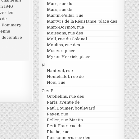
e chanteurs
Marc, rue du
en 1940
Mars, rue de
ver les
Martin-Peller, rue
s de
Martyrs de la Résistance, place des
ame Pommery
Marx-Dormoy, rue
yenne
Moissons, rue des
 18 décembre
Moll, rue du Colonel
Moulins, rue des
Museux, place
Myron Herrick, place
N
Nanteuil, rue
Neufchâtel, rue de
Noël, rue
O et P
Orphelins, rue des
Paris, avenue de
Paul Doumer, boulevard
Payen, rue
Peller, rue Martin
Petit-Four, rue du
Pluche, rue
Poissonniers, rue des