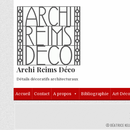
Skip to content
Archi Reims Déco
Détails décoratifs architecturaux
Accueil
Contact
A propos
Bibliographie
Art-Déc
AUTHOR:
BÉATRICE KEL