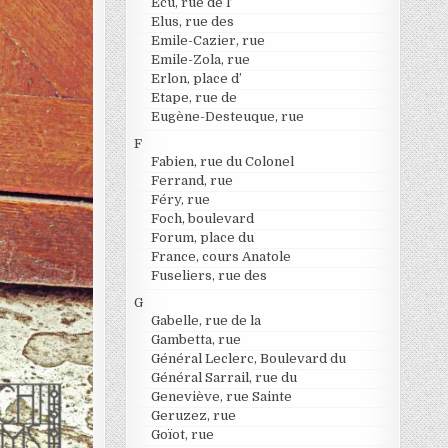
Ecu, rue de l’
Elus, rue des
Emile-Cazier, rue
Emile-Zola, rue
Erlon, place d’
Etape, rue de
Eugène-Desteuque, rue
F
Fabien, rue du Colonel
Ferrand, rue
Féry, rue
Foch, boulevard
Forum, place du
France, cours Anatole
Fuseliers, rue des
G
Gabelle, rue de la
Gambetta, rue
Général Leclerc, Boulevard du
Général Sarrail, rue du
Geneviève, rue Sainte
Geruzez, rue
Goïot, rue