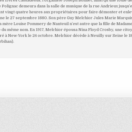
les frères Cassadesus, l’organiste Joseph Bonnet, ainsi qu’une foule d
 Polignac demeura dans la salle de musique de la rue Andrieux jusqu’
nt vingt quatre heures aux propriétaires pour faire démonter et enle
l’Yonne le 27 septembre 1880. Son père Guy Melchior Jules Marie Marqui
. Sa mère Louise Pommery de Nanteuil n’est autre que la fille de Mad
ne du même nom. En 1917, Melchior épousa Nina Floyd Crosby, une cito
ébré à New-York le 24 octobre. Melchior décède à Neuilly sur Seine le
rbihan).