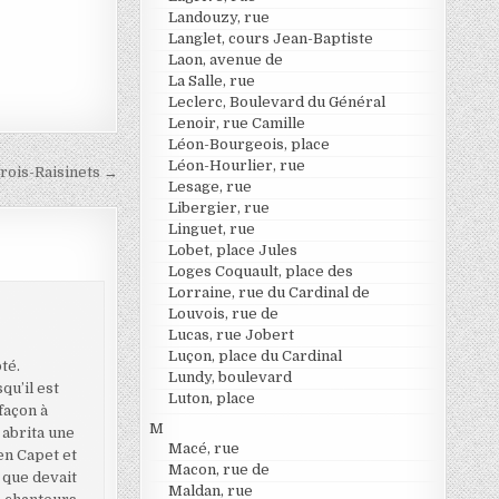
Landouzy, rue
Langlet, cours Jean-Baptiste
Laon, avenue de
La Salle, rue
Leclerc, Boulevard du Général
Lenoir, rue Camille
Léon-Bourgeois, place
Léon-Hourlier, rue
Trois-Raisinets →
Lesage, rue
Libergier, rue
Linguet, rue
Lobet, place Jules
Loges Coquault, place des
Lorraine, rue du Cardinal de
Louvois, rue de
Lucas, rue Jobert
Luçon, place du Cardinal
té.
Lundy, boulevard
qu’il est
Luton, place
façon à
M
 abrita une
Macé, rue
en Capet et
Macon, rue de
 que devait
Maldan, rue