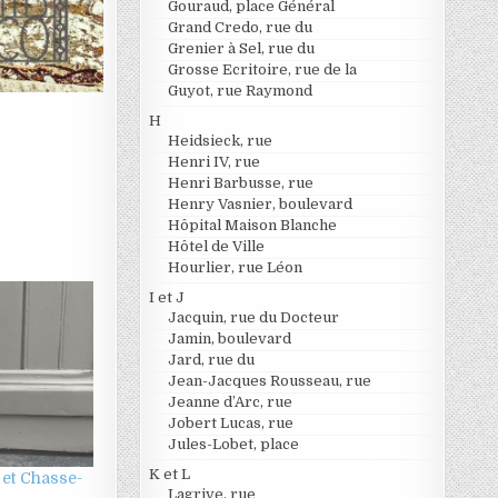
Gouraud, place Général
Grand Credo, rue du
Grenier à Sel, rue du
Grosse Ecritoire, rue de la
Guyot, rue Raymond
H
Heidsieck, rue
Henri IV, rue
Henri Barbusse, rue
Henry Vasnier, boulevard
Hôpital Maison Blanche
Hôtel de Ville
Hourlier, rue Léon
I et J
Jacquin, rue du Docteur
Jamin, boulevard
Jard, rue du
Jean-Jacques Rousseau, rue
Jeanne d’Arc, rue
Jobert Lucas, rue
Jules-Lobet, place
K et L
 et Chasse-
Lagrive, rue