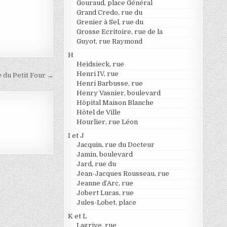
Gouraud, place Général
Grand Credo, rue du
Grenier à Sel, rue du
Grosse Ecritoire, rue de la
Guyot, rue Raymond
H
Heidsieck, rue
Henri IV, rue
 du Petit Four →
Henri Barbusse, rue
Henry Vasnier, boulevard
Hôpital Maison Blanche
Hôtel de Ville
Hourlier, rue Léon
I et J
Jacquin, rue du Docteur
Jamin, boulevard
Jard, rue du
Jean-Jacques Rousseau, rue
Jeanne d’Arc, rue
Jobert Lucas, rue
Jules-Lobet, place
K et L
Lagrive, rue