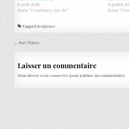
8 août 2016
14 juillet 2
Dans "Courlancy, rue de"
Dans "Cour
Tagged
Sculpture
Navigation de l’article
← Rue Thiers
Laisser un commentaire
Vous devez
vous connecter
pour publier un commentaire.