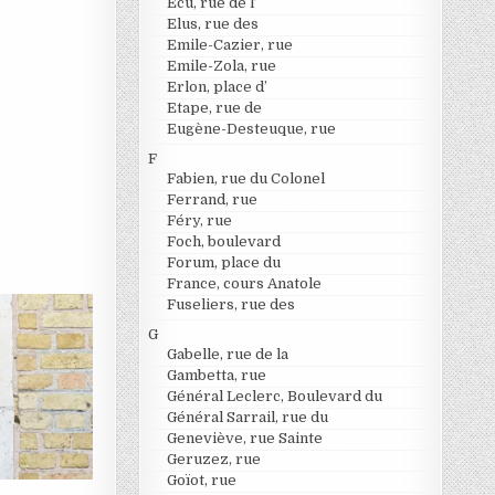
Ecu, rue de l’
Elus, rue des
Emile-Cazier, rue
Emile-Zola, rue
Erlon, place d’
Etape, rue de
Eugène-Desteuque, rue
F
Fabien, rue du Colonel
Ferrand, rue
Féry, rue
Foch, boulevard
Forum, place du
France, cours Anatole
Fuseliers, rue des
G
Gabelle, rue de la
Gambetta, rue
Général Leclerc, Boulevard du
Général Sarrail, rue du
Geneviève, rue Sainte
Geruzez, rue
Goïot, rue