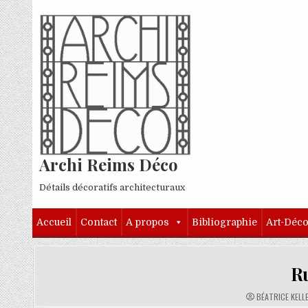
Skip to content
Archi Reims Déco
Détails décoratifs architecturaux
Accueil
Contact
A propos
Bibliographie
Art-Déc
R
AUTHOR:
BÉATRICE KELL