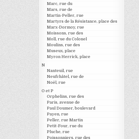
Marc, rue du
Mars, rue de
Martin-Peller, rue
Martyrs de la Résistance, place des
Marx-Dormoy, rue
Moissons, rue des
Moll, rue du Colonel
Moulins, rue des
Museux, place
Myron Herrick, place
N
Nanteuil, rue
Neufchâtel, rue de
Noël, rue
O et P
Orphelins, rue des
Paris, avenue de
Paul Doumer, boulevard
Payen, rue
Peller, rue Martin
Petit-Four, rue du
Pluche, rue
Poissonniers, rue des